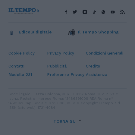
Edicola digitale
Il Tempo Shopping
Cookie Policy
Privacy Policy
Condizioni Generali
Contatti
Pubblicità
Credits
Modello 231
Preferenze Privacy
Assistenza
Sede legale: Piazza Colonna, 366 - 00187 Roma CF e P. Iva e
Iscriz. Registro Imprese Roma: 13486391009 REA Roma n°
1450962 Cap. Sociale € 25.000,00 i.v. © Copyright IlTempo. Srl -
ISSN (sito web): 1721-4084
TORNA SU