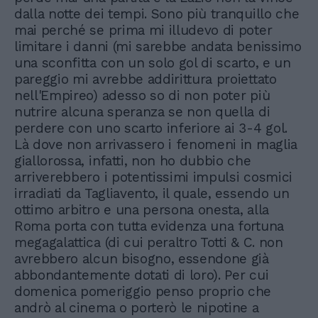
dalla notte dei tempi. Sono più tranquillo che
mai perché se prima mi illudevo di poter
limitare i danni (mi sarebbe andata benissimo
una sconfitta con un solo gol di scarto, e un
pareggio mi avrebbe addirittura proiettato
nell'Empireo) adesso so di non poter più
nutrire alcuna speranza se non quella di
perdere con uno scarto inferiore ai 3-4 gol.
Là dove non arrivassero i fenomeni in maglia
giallorossa, infatti, non ho dubbio che
arriverebbero i potentissimi impulsi cosmici
irradiati da Tagliavento, il quale, essendo un
ottimo arbitro e una persona onesta, alla
Roma porta con tutta evidenza una fortuna
megagalattica (di cui peraltro Totti & C. non
avrebbero alcun bisogno, essendone già
abbondantemente dotati di loro). Per cui
domenica pomeriggio penso proprio che
andrò al cinema o porterò le nipotine a