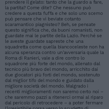
prendere il gelato: tanto che la guardo a fare,
la partita? Come dite? Che nessuno può
credere a questa fuffa e che solo uno scemo
può pensare che vi beviate cotanto
scaramantico piagnisteo? Beh, se pensate
questo significa che, da buoni romanisti, non
guardate mai le partite della Lazio. Perché se
le aveste guardate sapreste che una
squadretta come quella biancoceleste non ha
alcuna speranza contro un'avversaria quale la
Roma di Ranieri, vale a dire contro lo
squadrone più forte del mondo, allenato dal
tecnico più bravo del mondo, arricchito dai
due giocatori più forti del mondo, sostenuto
dal miglior tifo del mondo e guidato dalla
migliore società del mondo. Malgrado i
recenti miglioramenti non saremo certo noi –
che saremmo pazzi a ritenerci ormai al riparo
dal pericolo di retrocedere – a poter fermare
l'irresistibile corsa verso lo scudetto di