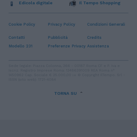
Edicola digitale
Il Tempo Shopping
Cookie Policy
Privacy Policy
Condizioni Generali
Contatti
Pubblicità
Credits
Modello 231
Preferenze Privacy
Assistenza
Sede legale: Piazza Colonna, 366 - 00187 Roma CF e P. Iva e
Iscriz. Registro Imprese Roma: 13486391009 REA Roma n°
1450962 Cap. Sociale € 25.000,00 i.v. © Copyright IlTempo. Srl -
ISSN (sito web): 1721-4084
TORNA SU