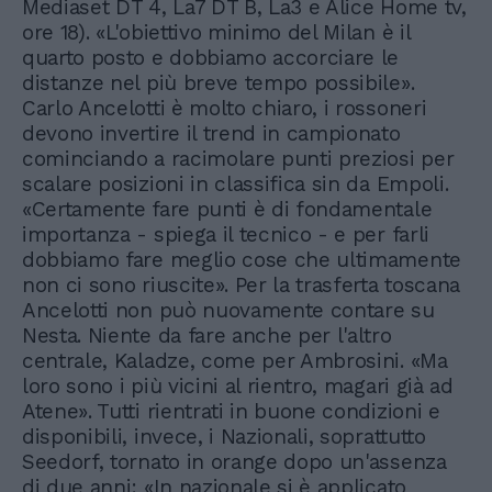
Mediaset DT 4, La7 DT B, La3 e Alice Home tv,
ore 18). «L'obiettivo minimo del Milan è il
quarto posto e dobbiamo accorciare le
distanze nel più breve tempo possibile».
Carlo Ancelotti è molto chiaro, i rossoneri
devono invertire il trend in campionato
cominciando a racimolare punti preziosi per
scalare posizioni in classifica sin da Empoli.
«Certamente fare punti è di fondamentale
importanza - spiega il tecnico - e per farli
dobbiamo fare meglio cose che ultimamente
non ci sono riuscite». Per la trasferta toscana
Ancelotti non può nuovamente contare su
Nesta. Niente da fare anche per l'altro
centrale, Kaladze, come per Ambrosini. «Ma
loro sono i più vicini al rientro, magari già ad
Atene». Tutti rientrati in buone condizioni e
disponibili, invece, i Nazionali, soprattutto
Seedorf, tornato in orange dopo un'assenza
di due anni: «In nazionale si è applicato