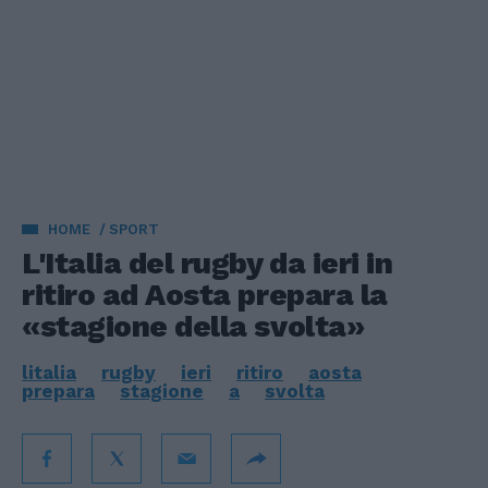
HOME
SPORT
L'Italia del rugby da ieri in
ritiro ad Aosta prepara la
«stagione della svolta»
litalia
rugby
ieri
ritiro
aosta
prepara
stagione
a
svolta