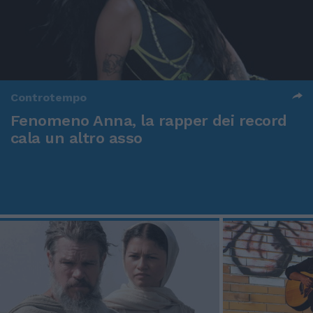
Controtempo
Fenomeno Anna, la rapper dei record
cala un altro asso