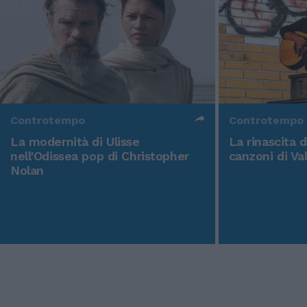
Controtempo
Controtempo
La modernità di Ulisse
La rinascita 
nell'Odissea pop di Christopher
canzoni di Va
Nolan