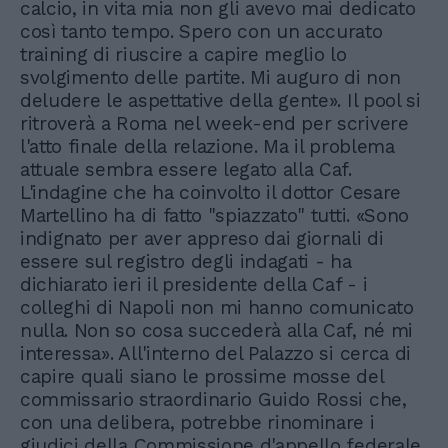
calcio, in vita mia non gli avevo mai dedicato
così tanto tempo. Spero con un accurato
training di riuscire a capire meglio lo
svolgimento delle partite. Mi auguro di non
deludere le aspettative della gente». Il pool si
ritroverà a Roma nel week-end per scrivere
l'atto finale della relazione. Ma il problema
attuale sembra essere legato alla Caf.
L'indagine che ha coinvolto il dottor Cesare
Martellino ha di fatto "spiazzato" tutti. «Sono
indignato per aver appreso dai giornali di
essere sul registro degli indagati - ha
dichiarato ieri il presidente della Caf - i
colleghi di Napoli non mi hanno comunicato
nulla. Non so cosa succederà alla Caf, né mi
interessa». All'interno del Palazzo si cerca di
capire quali siano le prossime mosse del
commissario straordinario Guido Rossi che,
con una delibera, potrebbe rinominare i
giudici della Commissione d'appello federale.