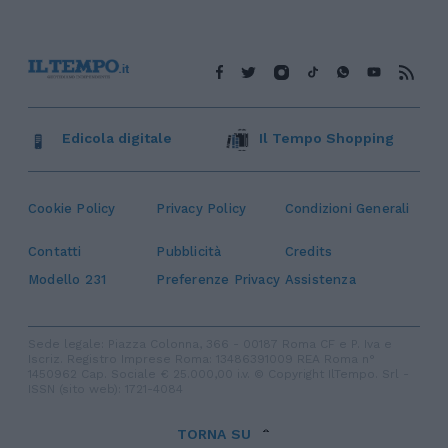
Edicola digitale
Il Tempo Shopping
Cookie Policy
Privacy Policy
Condizioni Generali
Contatti
Pubblicità
Credits
Modello 231
Preferenze Privacy
Assistenza
Sede legale: Piazza Colonna, 366 - 00187 Roma CF e P. Iva e
Iscriz. Registro Imprese Roma: 13486391009 REA Roma n°
1450962 Cap. Sociale € 25.000,00 i.v. © Copyright IlTempo. Srl -
ISSN (sito web): 1721-4084
TORNA SU