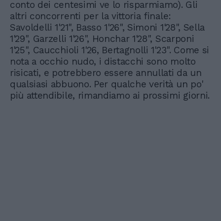
conto dei centesimi ve lo risparmiamo). Gli
altri concorrenti per la vittoria finale:
Savoldelli 1'21", Basso 1'26", Simoni 1'28", Sella
1'29", Garzelli 1'26", Honchar 1'28", Scarponi
1'25", Caucchioli 1'26, Bertagnolli 1'23". Come si
nota a occhio nudo, i distacchi sono molto
risicati, e potrebbero essere annullati da un
qualsiasi abbuono. Per qualche verità un po'
più attendibile, rimandiamo ai prossimi giorni.