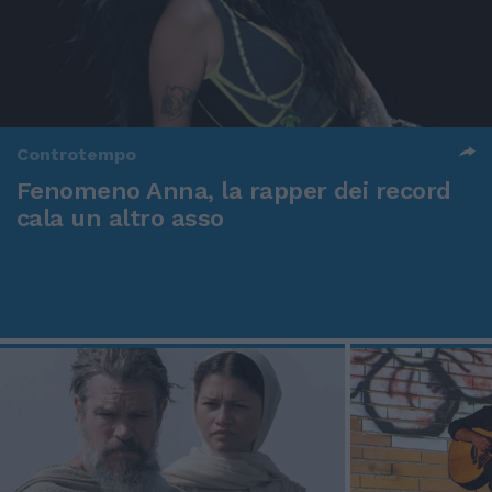
Controtempo
Fenomeno Anna, la rapper dei record
cala un altro asso