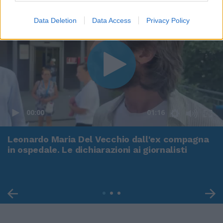
Data Deletion
Data Access
Privacy Policy
00:00
01:16
Leonardo Maria Del Vecchio dall'ex compagna
in ospedale. Le dichiarazioni ai giornalisti