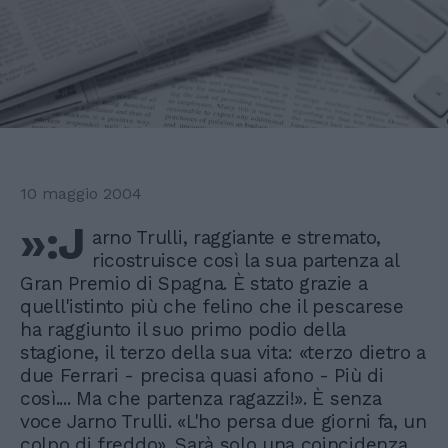
10 maggio 2004
»:J
arno Trulli, raggiante e stremato,
ricostruisce così la sua partenza al
Gran Premio di Spagna. È stato grazie a
quell'istinto più che felino che il pescarese
ha raggiunto il suo primo podio della
stagione, il terzo della sua vita: «terzo dietro a
due Ferrari - precisa quasi afono - Più di
così.... Ma che partenza ragazzi!». È senza
voce Jarno Trulli. «L'ho persa due giorni fa, un
colpo di freddo». Sarà solo una coincidenza,