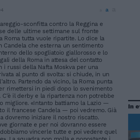
a
a
04
a
pareggio-sconfitta contro la Reggina e
se delle ultime settimane sul fronte
la Roma tutta vuole ripartite. Lo dice la
n Candela che esterna un sentimento
interno dello spogliatoio giallorosso e lo
gali della Roma in attesa del contatto
n i russi della Nafta Moskva per una
rrivata al punto di svolta: si chiude, in un
l'altro. Partendo da vicino, la Roma punta
er rimettersi in piedi dopo lo svenimento
. C'è il derby e la ripartenza non potrebbe
o migliore. «Intanto battiamo la Lazio —
In 
to il francese Candela — poi vedremo. Già
 dovremo iniziare il nostro riscatto.
ve giornate e per noi dovranno essere
: dobbiamo vincerle tutte e poi vedere quel
». La squadra non molla e nonostante i