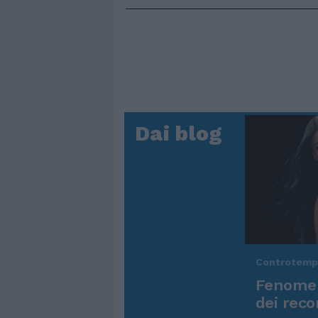
Dai blog
Controtem
Fenomen
dei reco