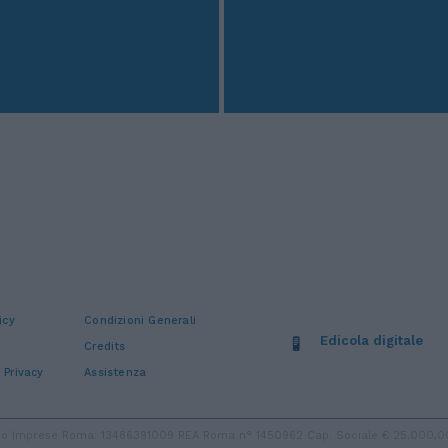
icy
Condizioni Generali
Edicola digitale
Credits
 Privacy
Assistenza
stro Imprese Roma: 13486391009 REA Roma n° 1450962 Cap. Sociale € 25.000,00 i.