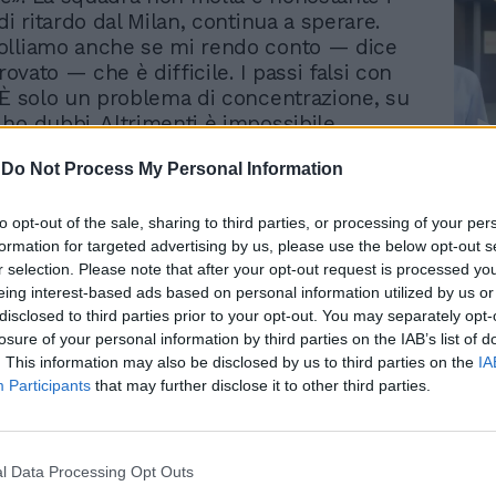
di ritardo dal Milan, continua a sperare.
olliamo anche se mi rendo conto — dice
trovato — che è difficile. I passi falsi con
 È solo un problema di concentrazione, su
ho dubbi. Altrimenti è impossibile
erché, una squadra forte come la nostra,
-
Do Not Process My Personal Information
 fare risultato in certe situazioni e contro
Le
ecisamente alla nostra portata». Candela
da
l fatto che il Milan quest'anno sia troppo
to opt-out of the sale, sharing to third parties, or processing of your per
Rudy Giuliani a Come States?
Le
formation for targeted advertising by us, please use the below opt-out s
Trump, Meloni e la strategia
o, il Milan può anche continuare così,
r selection. Please note that after your opt-out request is processed y
americana
a squadra forte che sta facendo grandi
eing interest-based ads based on personal information utilized by us or
à dimostrato il suo valore venendo a
disclosed to third parties prior to your opt-out. You may separately opt-
'Olimpico e facendo lo stesso in casa Juve,
losure of your personal information by third parties on the IAB’s list of
 dovere sperare in uno scivolone. La
. This information may also be disclosed by us to third parties on the
IA
 competizione alla quale teniamo molto e
Participants
that may further disclose it to other third parties.
rifarci». Ennesimo giorno d'attesa invece
iguarda la trattativa con i russi della
va che fanno capo al magnate moscovita
l Data Processing Opt Outs
rimov. I legali hanno tutte le carte pronte