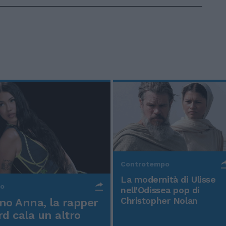
Controtempo
La modernità di Ulisse
po
nell'Odissea pop di
Christopher Nolan
o Anna, la rapper
rd cala un altro