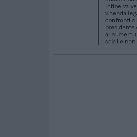
Infine va v
vicenda leg
confronti di 
presidente 
al numero 
soldi e non 