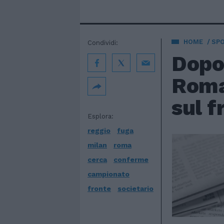
HOME
SP
Condividi:
Dopo 
Roma
sul f
Esplora:
reggio
fuga
milan
roma
cerca
conferme
campionato
fronte
societario