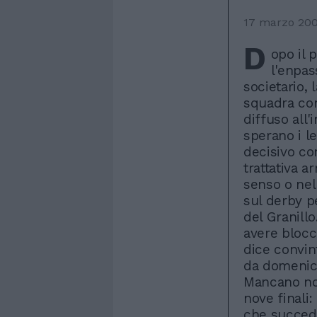
17 marzo 20
D
opo il 
l'enpas
societario, 
squadra co
diffuso all'
sperano i le
decisivo co
trattativa a
senso o nel
sul derby p
del Granillo
avere blocc
dice convin
da domenica
Mancano no
nove finali
che succede