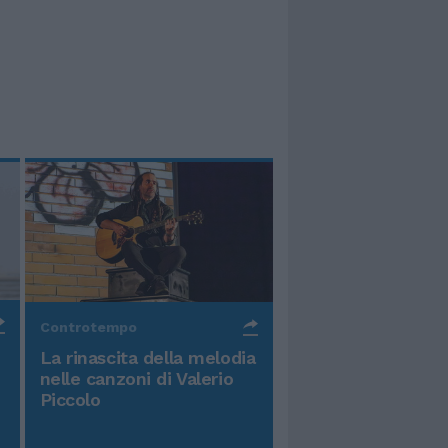
Controtempo
La rinascita della melodia
nelle canzoni di Valerio
Piccolo