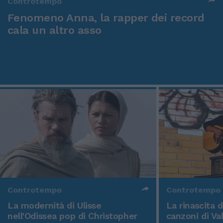
Controtempo
Fenomeno Anna, la rapper dei record
cala un altro asso
Controtempo
Controtempo
La modernità di Ulisse
La rinascita 
nell'Odissea pop di Christopher
canzoni di Va