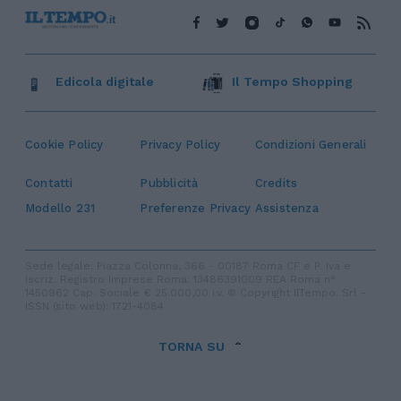
Edicola digitale
Il Tempo Shopping
Cookie Policy
Privacy Policy
Condizioni Generali
Contatti
Pubblicità
Credits
Modello 231
Preferenze Privacy
Assistenza
Sede legale: Piazza Colonna, 366 - 00187 Roma CF e P. Iva e
Iscriz. Registro Imprese Roma: 13486391009 REA Roma n°
1450962 Cap. Sociale € 25.000,00 i.v. © Copyright IlTempo. Srl -
ISSN (sito web): 1721-4084
TORNA SU