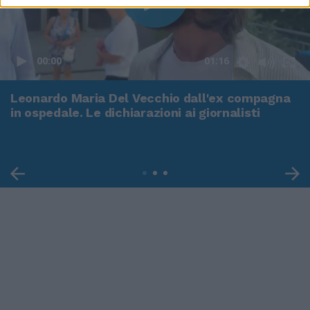
00:00
01:16
Leonardo Maria Del Vecchio dall'ex compagna
in ospedale. Le dichiarazioni ai giornalisti