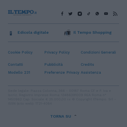
Edicola digitale
Il Tempo Shopping
Cookie Policy
Privacy Policy
Condizioni Generali
Contatti
Pubblicità
Credits
Modello 231
Preferenze Privacy
Assistenza
Sede legale: Piazza Colonna, 366 - 00187 Roma CF e P. Iva e
Iscriz. Registro Imprese Roma: 13486391009 REA Roma n°
1450962 Cap. Sociale € 25.000,00 i.v. © Copyright IlTempo. Srl -
ISSN (sito web): 1721-4084
TORNA SU