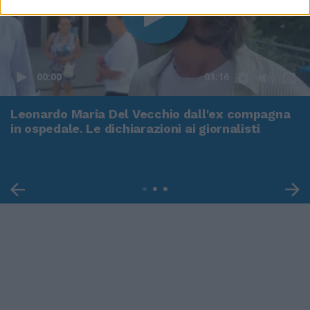
00:00
01:16
Leonardo Maria Del Vecchio dall'ex compagna
in ospedale. Le dichiarazioni ai giornalisti