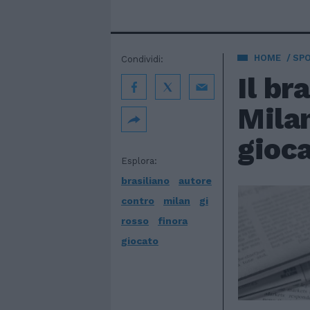
HOME
SP
Condividi:
Il br
Milan
gioca
Esplora:
brasiliano
autore
contro
milan
gi
rosso
finora
giocato