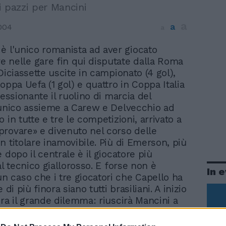
i pazzi per Mancini
a
a
004
a
 è l'unico romanista ad aver giocato
 nelle gare fin qui disputate dalla Roma
Diciassette uscite in campionato (4 gol),
oppa Uefa (1 gol) e quattro in Coppa Italia
ressionante il ruolino di marcia del
 unico assieme a Carew e Delvecchio ad
 in tutte e tre le competizioni, arrivato a
rovare» e divenuto nel corso delle
n titolare inamovibile. Più di Emerson, più
 dopo il centrale è il giocatore più
al tecnico giallorosso. E forse non è
In 
caso che i tre giocatori che Capello ha
 di più finora siano tutti brasiliani. A inizio
era il grande dilemma: riuscirà Mancini a
care Cafu? Ebbene, il «tranquillo»
 ha messo meno del previsto e il ricordo