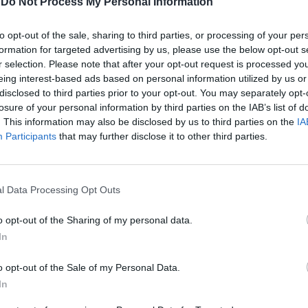
-
Do Not Process My Personal Information
o giallorosso è legato «solo» alle
ll'ultimo scudetto giallorosso. Mancini è
to opt-out of the sale, sharing to third parties, or processing of your per
'è messo da quella parte del campo e ha
formation for targeted advertising by us, please use the below opt-out s
Capello e alla Roma tutta, qualità,
r selection. Please note that after your opt-out request is processed y
quei gol che sono sempre mancati al
eing interest-based ads based on personal information utilized by us or
rmai bloccato nella stazione di Milano.
disclosed to third parties prior to your opt-out. You may separately opt-
Mancini, oltre ai numeri, parlano tutti
losure of your personal information by third parties on the IAB’s list of
Le
lo che lo ha valorizzato e lanciato da
. This information may also be disclosed by us to third parties on the
IA
da
Participants
that may further disclose it to other third parties.
o. La dirigenza, Baldini in testa, che lo ha
Rudy Giuliani a Come States?
Le
ando nessuno lo conosceva e i compagni,
Trump, Meloni e la strategia
americana
sare del tempo hanno iniziato ad
le sue doti in campo. L'ultimo ad
l Data Processing Opt Outs
n parere positivo in ordine di tempo è
ntella. L'aeroplanino giallorosso, fermato
o opt-out of the Sharing of my personal data.
o infortunio, elogia il giovane talento
In
 «Sì è imposto subito, ma noi lo avevamo
l ritiro in Austria che era uno forte. Sa
o opt-out of the Sale of my Personal Data.
attaccare ed è in grado di fare cose
In
ie: complimenti a chi lo ha preso e portato