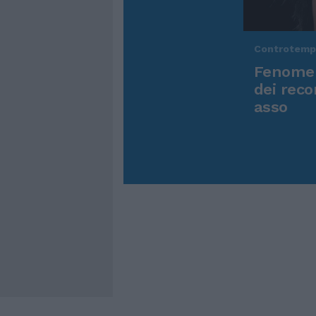
Controtem
Fenomen
dei reco
asso