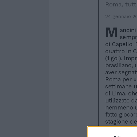
Roma, tutt
24 gennaio 2
M
ancini
sempre
di Capello. 
quattro in C
(1 gol). Imp
brasiliano,
aver segnato
Roma per «p
settimane u
di Lima, che
utilizzato d
nemmeno un 
fatto giocare
stagione c'
far dimenti
Amantino ci