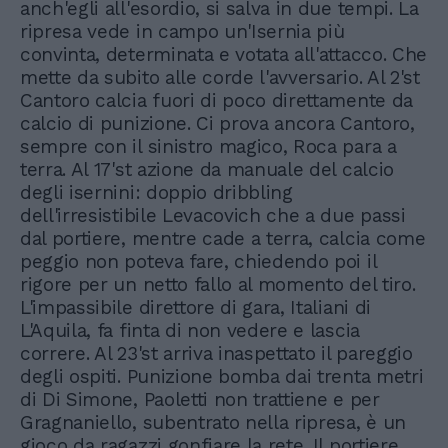
anch'egli all'esordio, si salva in due tempi. La
ripresa vede in campo un'Isernia più
convinta, determinata e votata all'attacco. Che
mette da subito alle corde l'avversario. Al 2'st
Cantoro calcia fuori di poco direttamente da
calcio di punizione. Ci prova ancora Cantoro,
sempre con il sinistro magico, Roca para a
terra. Al 17'st azione da manuale del calcio
degli isernini: doppio dribbling
dell'irresistibile Levacovich che a due passi
dal portiere, mentre cade a terra, calcia come
peggio non poteva fare, chiedendo poi il
rigore per un netto fallo al momento del tiro.
L'impassibile direttore di gara, Italiani di
L'Aquila, fa finta di non vedere e lascia
correre. Al 23'st arriva inaspettato il pareggio
degli ospiti. Punizione bomba dai trenta metri
di Di Simone, Paoletti non trattiene e per
Gragnaniello, subentrato nella ripresa, è un
gioco da ragazzi gonfiare la rete. Il portiere