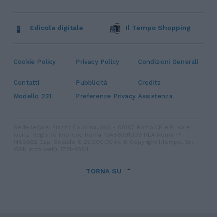
Edicola digitale
Il Tempo Shopping
Cookie Policy
Privacy Policy
Condizioni Generali
Contatti
Pubblicità
Credits
Modello 231
Preferenze Privacy
Assistenza
Sede legale: Piazza Colonna, 366 - 00187 Roma CF e P. Iva e
Iscriz. Registro Imprese Roma: 13486391009 REA Roma n°
1450962 Cap. Sociale € 25.000,00 i.v. © Copyright IlTempo. Srl -
ISSN (sito web): 1721-4084
TORNA SU