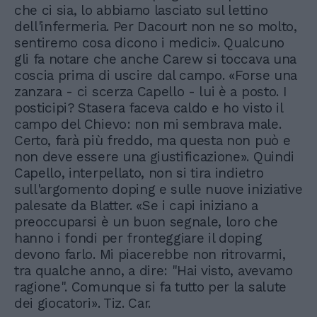
che ci sia, lo abbiamo lasciato sul lettino
dell'infermeria. Per Dacourt non ne so molto,
sentiremo cosa dicono i medici». Qualcuno
gli fa notare che anche Carew si toccava una
coscia prima di uscire dal campo. «Forse una
zanzara - ci scerza Capello - lui è a posto. I
posticipi? Stasera faceva caldo e ho visto il
campo del Chievo: non mi sembrava male.
Certo, farà più freddo, ma questa non può e
non deve essere una giustificazione». Quindi
Capello, interpellato, non si tira indietro
sull'argomento doping e sulle nuove iniziative
palesate da Blatter. «Se i capi iniziano a
preoccuparsi è un buon segnale, loro che
hanno i fondi per fronteggiare il doping
devono farlo. Mi piacerebbe non ritrovarmi,
tra qualche anno, a dire: "Hai visto, avevamo
ragione". Comunque si fa tutto per la salute
dei giocatori». Tiz. Car.