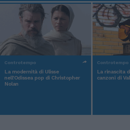
Controtempo
Controtempo
La modernità di Ulisse
La rinascita 
nell'Odissea pop di Christopher
canzoni di Va
Nolan