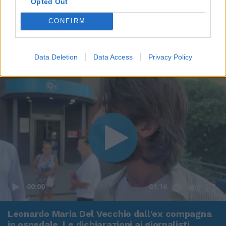
Opted Out
CONFIRM
Data Deletion
Data Access
Privacy Policy
00:00
01:16
Leonardo Maria Del Vecchio dall'ex compagna
in ospedale. Le dichiarazioni ai giornalisti