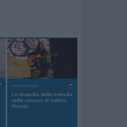
Controtempo
La rinascita della melodia
nelle canzoni di Valerio
Piccolo