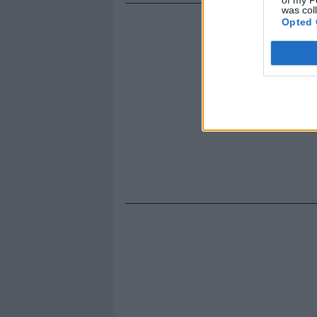
was col
Opted 