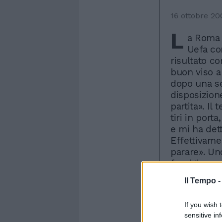
16 ottobre 20
L
a Roma 
Uefa co
risultato co
buon viso a 
dopo una se
disposizion
partita». Il
tiri in port
e mi ha dett
Effettivame
parare». Un
fuorigioco
impressione
Il Tempo 
l'importante
rivolta all
If you wish 
arriverà il 
sensitive in
recuperi di 