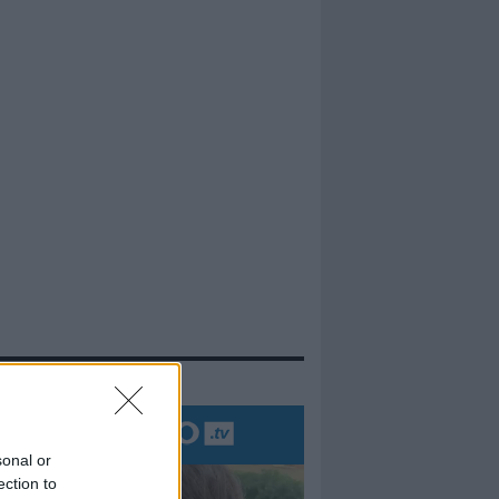
evidenza
sonal or
ection to