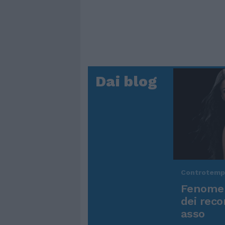
Dai blog
Controtem
Fenomen
dei reco
asso