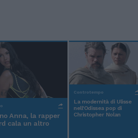
Controtempo
La modernità di Ulisse
po
nell'Odissea pop di
Christopher Nolan
o Anna, la rapper
rd cala un altro