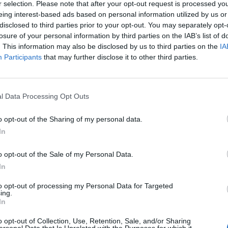
r selection. Please note that after your opt-out request is processed y
ficiale per Mancini, una rete "alla
eing interest-based ads based on personal information utilized by us or
. «Sono contento anche perchè stavamo
disclosed to third parties prior to your opt-out. You may separately opt-
non era giusto. Ringrazio Dio e lo dedico
losure of your personal information by third parties on the IAB’s list of
miglia». Il laterale rimane comunque con i
. This information may also be disclosed by us to third parties on the
IA
rra. «Ci siamo qualificati e va bene, ora
Participants
that may further disclose it to other third parties.
 concentrazione anche per la prossima
 il Parma. Personalmente devo continuare
Le
on voglia e rabbia». De Rossi. «Difficile
da
l Data Processing Opt Outs
 un campo del genere. Non potevamo
Rudy Giuliani a Come States?
Le
Trump, Meloni e la strategia
l pareggio è anche stretto. Tanti giovani?
o opt-out of the Sharing of my personal data.
americana
una grande squadra con un grande
In
anile». Dacourt. «Il Vardar voleva
al proprio pubblico che non è una cattiva
o opt-out of the Sale of my Personal Data.
indi per noi è stato difficile. Il mister
In
lo ci ha detto di far girare la palla e
bbia. Nella ripresa siamo andati meglio».
to opt-out of processing my Personal Data for Targeted
ing.
amo giocato tranquilli, senza
In
ità. Ora pensiamo al campionato».
o opt-out of Collection, Use, Retention, Sale, and/or Sharing
ersonal Data that Is Unrelated with the Purposes for which it