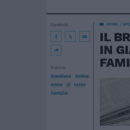
HOME
SP
Condividi:
IL B
IN G
FAMI
Esplora:
brasiliano
dedica
primo
gi
rosso
famiglia