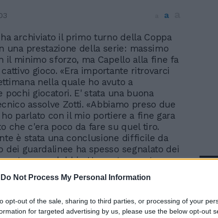
a
a
03
a
ha archiviato il primo turno della Coppa
n una prestazione della serie: massimo
n il minimo sforzo, ma Capello alla fine fa
cattivo gioco. «Era importante ritrovarci
ttimana nella quale ho avuto a
e pochi giocatori. E' stata una buona
 tecnico assolve Zotti. «Abbiamo preso due
a, ho parlato con il mio portiere a fine gara
o che c'era poco da fare su quel tiro.
nte è stata una conclusione difficile da
o dei guardalinee ha spesso segnalato dei
 quantomeno dubbi. «Ho avuto questa
In 
, avvalorata poi dalle immagini tv, ma
-
Do Not Process My Personal Information
 è la qualificazione». Ora la mente è
a gara di domenica quando all'Olimpico
to opt-out of the sale, sharing to third parties, or processing of your per
Parma. «Mi arrivano buone notizie sui
formation for targeted advertising by us, please use the below opt-out s
alcuni giocatori. Sarà una partita difficile».