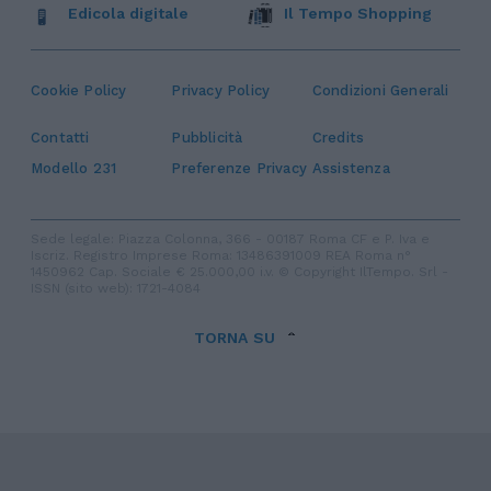
Edicola digitale
Il Tempo Shopping
Cookie Policy
Privacy Policy
Condizioni Generali
Contatti
Pubblicità
Credits
Modello 231
Preferenze Privacy
Assistenza
Sede legale: Piazza Colonna, 366 - 00187 Roma CF e P. Iva e
Iscriz. Registro Imprese Roma: 13486391009 REA Roma n°
1450962 Cap. Sociale € 25.000,00 i.v. © Copyright IlTempo. Srl -
ISSN (sito web): 1721-4084
TORNA SU