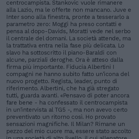
centrocampista. Stankovic vuole rimanere
alla Lazio, ma le offerte non mancano. Juve e
Inter sono alla finestra, pronte a tesserarlo a
parametro zero: Moggi ha preso contatti e
pensa al dopo-Davids, Moratti vede nel serbo
il centrale del domani. La società attende, ma
la trattativa entra nella fase più delicata. Lo
slavo ha sottoscritto il piano-Baraldi con
alcune, parziali deroghe. Ora è atteso dalla
firma più importante. Fiducia Albertini I
compagni ne hanno subito fatto un'icona del
nuovo progetto. Regista, leader, punto di
riferimento. Albertini, che ha già stregato
tutti, guarda avanti. «Pensavo di poter ancora
fare bene - ha confessato il centrocampista
in un'intervista al TG5 -, ma non avevo certo
preventivato un ritorno così. Ho provato
sensazioni magnifiche. Il Milan? Rimane un
pezzo del mio cuore ma, essere stato accolto
in una società di alto livello, il cui allenatore