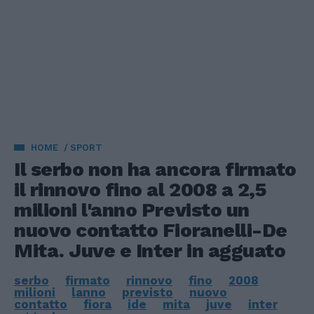
HOME
SPORT
Il serbo non ha ancora firmato
il rinnovo fino al 2008 a 2,5
milioni l'anno Previsto un
nuovo contatto Fioranelli-De
Mita. Juve e Inter in agguato
serbo
firmato
rinnovo
fino
2008
milioni
lanno
previsto
nuovo
contatto
fiora
ide
mita
juve
inter