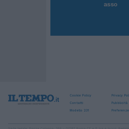
asso
Cookie Policy
Privacy Pol
Contatti
Pubblicità
Modello 231
Preferenze
Sede legale: Piazza Colonna, 366 - 00187 Roma CF e P. Iva e Iscriz. Regi