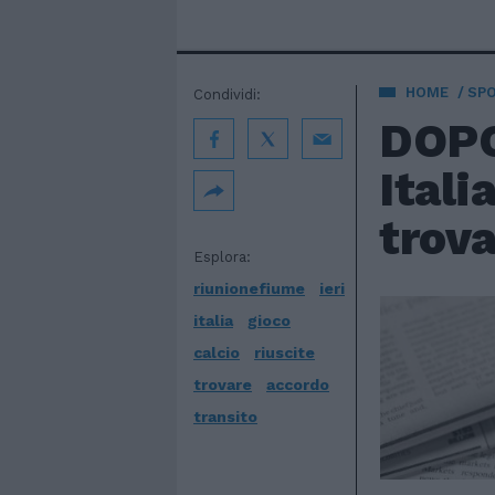
HOME
SP
Condividi:
DOPO 
Itali
trova
Esplora:
riunionefiume
ieri
italia
gioco
calcio
riuscite
trovare
accordo
transito