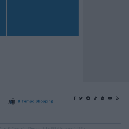
Il Tempo Shopping
v. © Copyright IlTempo. Srl - ISSN (sito web): 1721-