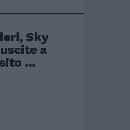
ieri, Sky
iuscite a
ito ...