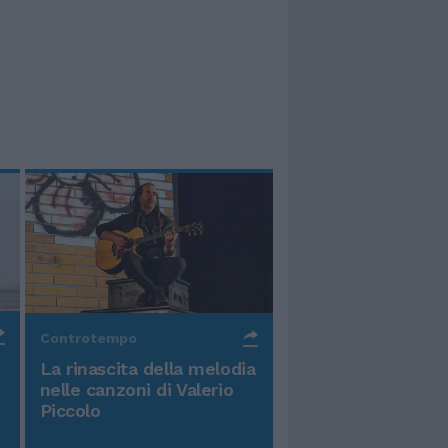
Controtempo
La rinascita della melodia
nelle canzoni di Valerio
Piccolo