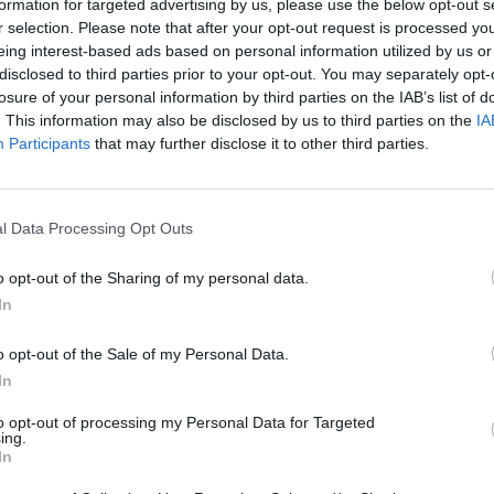
formation for targeted advertising by us, please use the below opt-out s
ne relativa ai diritti televisivi. Corioni, nel
r selection. Please note that after your opt-out request is processed y
a conferenza stampa di presentazione di
eing interest-based ads based on personal information utilized by us or
o, aveva detto: «Senza la garanzia del
disclosed to third parties prior to your opt-out. You may separately opt-
i nostri canali su Sky non scendiamo in
losure of your personal information by third parties on the IAB’s list of
o stesso avviso è stato, ieri mattina, Luca
. This information may also be disclosed by us to third parties on the
IA
Participants
that may further disclose it to other third parties.
 «Esiste uno stadio reale e uno virtuale.
devono riempire gli spalti, ma anche lo
Le
ale costituito dagli abbonati alla pay-tv.
da
pensare di iniziare il campionato senza la
Rudy Giuliani a Come States?
l Data Processing Opt Outs
Le
Trump, Meloni e la strategia
a visibilità delle partite». Alla fine, il buon
americana
evalso e i presidenti delle sei squadre
o opt-out of the Sharing of my personal data.
co Calcio sono stati accontentati. Domani
In
Brescia-Chievo e Perugia-Siena, lunedì
icipo Ancona-Milan. Queste le tre partite
o opt-out of the Sale of my Personal Data.
o trasmesse da Gioco Calcio su tre canali
In
posizione da Sky. Logica la soddisfazione
to opt-out of processing my Personal Data for Targeted
atarrese (presidente istituzionale di
ing.
o), Enrico Bendoni (ideatore del progetto)
In
denti delle sei squadre, che, dopo un