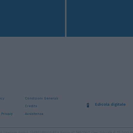
icy
Condizioni Generali
Edicola digitale
Credits
 Privacy
Assistenza
stro Imprese Roma: 13486391009 REA Roma n° 1450962 Cap. Sociale € 25.000,00 i.