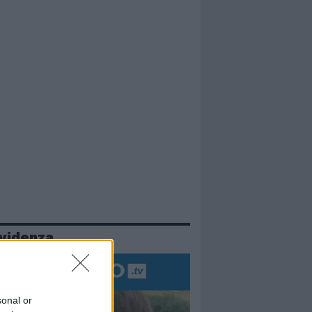
evidenza
sonal or