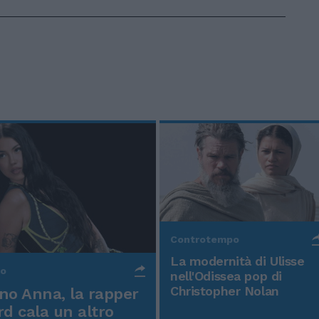
Controtempo
La modernità di Ulisse
po
nell'Odissea pop di
Christopher Nolan
o Anna, la rapper
rd cala un altro