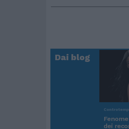
Dai blog
Controtem
Fenomen
dei reco