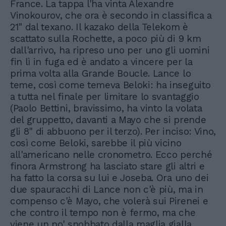
France. La tappa l'ha vinta Alexandre
Vinokourov, che ora è secondo in classifica a
21" dal texano. Il kazako della Telekom è
scattato sulla Rochette, a poco più di 9 km
dall'arrivo, ha ripreso uno per uno gli uomini
fin lì in fuga ed è andato a vincere per la
prima volta alla Grande Boucle. Lance lo
teme, così come temeva Beloki: ha inseguito
a tutta nel finale per limitare lo svantaggio
(Paolo Bettini, bravissimo, ha vinto la volata
del gruppetto, davanti a Mayo che si prende
gli 8" di abbuono per il terzo). Per inciso: Vino,
così come Beloki, sarebbe il più vicino
all'americano nelle cronometro. Ecco perché
finora Armstrong ha lasciato stare gli altri e
ha fatto la corsa su lui e Joseba. Ora uno dei
due spauracchi di Lance non c'è più, ma in
compenso c'è Mayo, che volerà sui Pirenei e
che contro il tempo non è fermo, ma che
viene un po' snobbato dalla maglia gialla