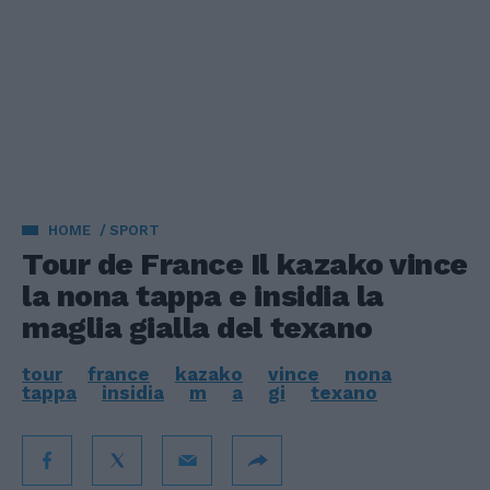
HOME
SPORT
Tour de France Il kazako vince
la nona tappa e insidia la
maglia gialla del texano
tour
france
kazako
vince
nona
tappa
insidia
m
a
gi
texano