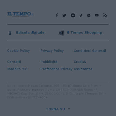
Edicola digitale
Il Tempo Shopping
Cookie Policy
Privacy Policy
Condizioni Generali
Contatti
Pubblicità
Credits
Modello 231
Preferenze Privacy
Assistenza
Sede legale: Piazza Colonna, 366 - 00187 Roma CF e P. Iva e
Iscriz. Registro Imprese Roma: 13486391009 REA Roma n°
1450962 Cap. Sociale € 25.000,00 i.v. © Copyright IlTempo. Srl -
ISSN (sito web): 1721-4084
TORNA SU