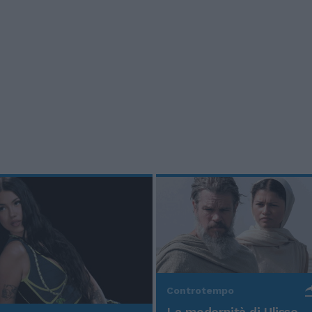
Controtempo
La modernità di Ulisse