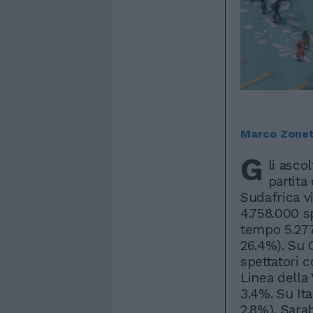
Marco Zonet
G
li asco
partita
Sudafrica v
4.758.000 sp
tempo 5.277
26.4%). Su 
spettatori 
Linea della 
3.4%. Su It
2.8%), Sara