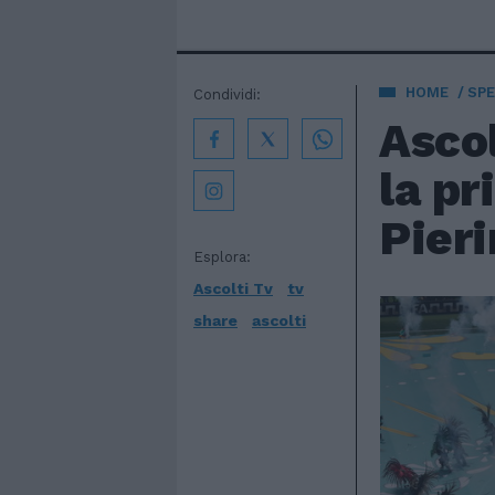
HOME
SPE
Condividi:
Asco
la p
Pieri
Esplora:
Ascolti Tv
tv
share
ascolti