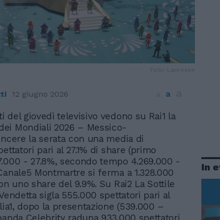
Foto: Lapresse
a
a
ti
12 giugno 2026
a
lti del giovedì televisivo vedono su Rai1 la
 dei Mondiali 2026 – Messico-
incere la serata con una media di
ettatori pari al 27.1% di share (primo
.000 - 27.8%, secondo tempo 4.269.000 -
In 
Canale5 Montmartre si ferma a 1.328.000
con uno share del 9.9%. Su Rai2 La Sottile
Vendetta sigla 555.000 spettatori pari al
alia1, dopo la presentazione (539.000 –
banda Celebrity raduna 933.000 spettatori