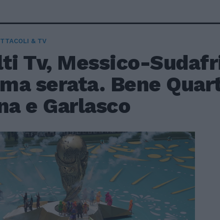
TTACOLI & TV
lti Tv, Messico-Sudafr
rima serata. Bene Quar
na e Garlasco