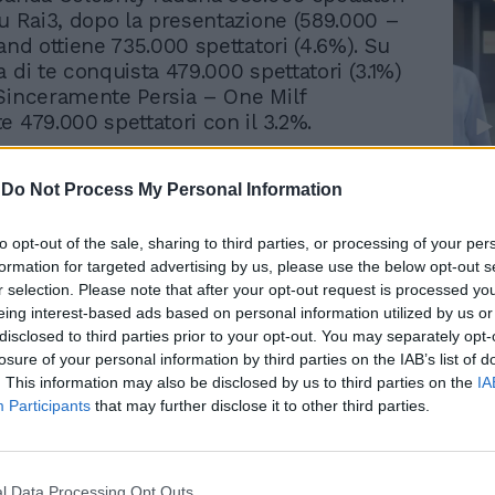
Su Rai3, dopo la presentazione (589.000 –
and ottiene 735.000 spettatori (4.6%). Su
 di te conquista 479.000 spettatori (3.1%)
Sinceramente Persia – One Milf
e 479.000 spettatori con il 3.2%.
fondimento: su Rete4, dopo la
Le
-
Do Not Process My Personal Information
ne (690.000 – 3.7%), Quarto
da
Rudy Giuliani a Come States?
ista una media di 1.122.000 spettatori
Le
to opt-out of the sale, sharing to third parties, or processing of your per
Trump, Meloni e la strategia
a7 Piazzapulita segna 863.000 spettatori e
formation for targeted advertising by us, please use the below opt-out s
americana
r selection. Please note that after your opt-out request is processed y
eing interest-based ads based on personal information utilized by us or
ime Time, su Rai1, i Mondiali 2026 con il
disclosed to third parties prior to your opt-out. You may separately opt-
di Messico-Sudafrica attira 4.528.000
losure of your personal information by third parties on the IAB’s list of
(25.6%) mentre, su Canale5, dopo Gira La
. This information may also be disclosed by us to third parties on the
IA
 Fortuna (3.558.000 – 20.3%), La Ruota
Participants
that may further disclose it to other third parties.
na intrattiene una media di 4.691.000
ari al 24.8%. Su Rai3 Un Posto al
.317.000 spettatori (7.1%) e su Italia1 N.C.I.S.
l Data Processing Opt Outs