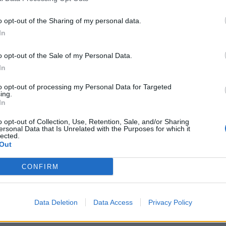
icrimine appassiona 947.000 spettatori
v8 Celebrity Chef segna 387.000 spettatori
o opt-out of the Sharing of my personal data.
sul Nove Cash or Trash – Chi Offre di
In
 495.000 spettatori con il 2.7%. Su
sa a Prima Vista è visto da 582.000
o opt-out of the Sale of my Personal Data.
.1%).
In
to opt-out of processing my Personal Data for Targeted
fondimento: su Rai2 Tg2 Post è visto da
ing.
tatori con il 2.5%; su Rete4 4 di Sera
In
a 741.000 spettatori pari al 4.3% nella
o opt-out of Collection, Use, Retention, Sale, and/or Sharing
e 622.000 spettatori pari al 3.3% nella
ersonal Data that Is Unrelated with the Purposes for which it
 La7 Otto e Mezzo si aggiudica 1.502.000
lected.
Out
.2%).
CONFIRM
Data Deletion
Data Access
Privacy Policy