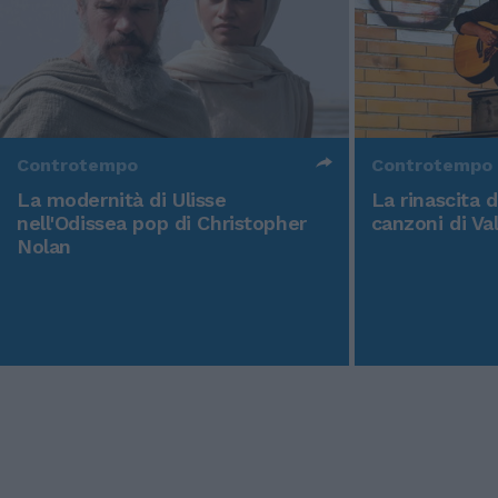
Controtempo
Controtempo
La modernità di Ulisse
La rinascita 
nell'Odissea pop di Christopher
canzoni di Va
Nolan