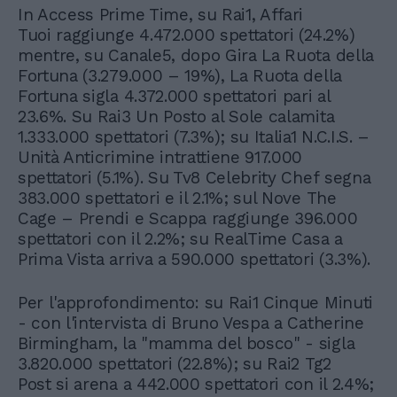
In Access Prime Time, su Rai1, Affari
Tuoi raggiunge 4.472.000 spettatori (24.2%)
mentre, su Canale5, dopo Gira La Ruota della
Fortuna (3.279.000 – 19%), La Ruota della
Fortuna sigla 4.372.000 spettatori pari al
23.6%. Su Rai3 Un Posto al Sole calamita
1.333.000 spettatori (7.3%); su Italia1 N.C.I.S. –
Unità Anticrimine intrattiene 917.000
spettatori (5.1%). Su Tv8 Celebrity Chef segna
383.000 spettatori e il 2.1%; sul Nove The
Cage – Prendi e Scappa raggiunge 396.000
spettatori con il 2.2%; su RealTime Casa a
Prima Vista arriva a 590.000 spettatori (3.3%).
Per l'approfondimento: su Rai1 Cinque Minuti
- con l'intervista di Bruno Vespa a Catherine
Birmingham, la "mamma del bosco" - sigla
3.820.000 spettatori (22.8%); su Rai2 Tg2
Post si arena a 442.000 spettatori con il 2.4%;