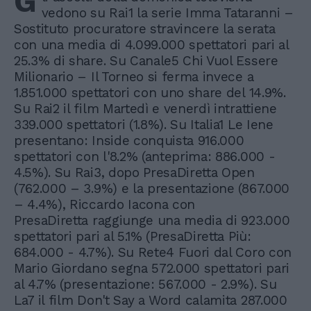
G
vedono su Rai1 la serie Imma Tataranni –
Sostituto procuratore stravincere la serata
con una media di 4.099.000 spettatori pari al
25.3% di share. Su Canale5 Chi Vuol Essere
Milionario – Il Torneo si ferma invece a
1.851.000 spettatori con uno share del 14.9%.
Su Rai2 il film Martedì e venerdì intrattiene
339.000 spettatori (1.8%). Su Italia1 Le Iene
presentano: Inside conquista 916.000
spettatori con l'8.2% (anteprima: 886.000 -
4.5%). Su Rai3, dopo PresaDiretta Open
(762.000 – 3.9%) e la presentazione (867.000
– 4.4%), Riccardo Iacona con
PresaDiretta raggiunge una media di 923.000
spettatori pari al 5.1% (PresaDiretta Più:
684.000 - 4.7%). Su Rete4 Fuori dal Coro con
Mario Giordano segna 572.000 spettatori pari
al 4.7% (presentazione: 567.000 - 2.9%). Su
La7 il film Don't Say a Word calamita 287.000