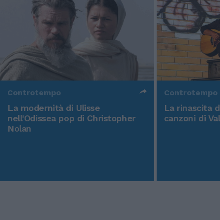
Controtempo
Controtempo
La modernità di Ulisse
La rinascita 
nell'Odissea pop di Christopher
canzoni di Va
Nolan