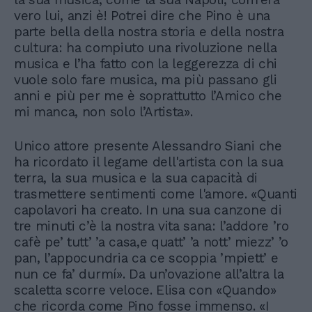
vero lui, anzi è! Potrei dire che Pino è una
parte bella della nostra storia e della nostra
cultura: ha compiuto una rivoluzione nella
musica e l’ha fatto con la leggerezza di chi
vuole solo fare musica, ma più passano gli
anni e più per me è soprattutto l’Amico che
mi manca, non solo l’Artista».
Unico attore presente Alessandro Siani che
ha ricordato il legame dell'artista con la sua
terra, la sua musica e la sua capacità di
trasmettere sentimenti come l'amore. «Quanti
capolavori ha creato. In una sua canzone di
tre minuti c’è la nostra vita sana: l’addore ’ro
cafè pe’ tutt’ ’a casa,e quatt’ ’a nott’ miezz’ ’o
pan, l’appocundria ca ce scoppia ’mpiett’ e
nun ce fa’ durmí». Da un’ovazione all’altra la
scaletta scorre veloce. Elisa con «Quando»
che ricorda come Pino fosse immenso. «I