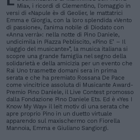
L
Mia», i ricordi di Clementino, l'omaggio in
versi di «Napule è» di Geolier, le mattatrici
Emma e Giorgia, con la loro splendida «Vento
di passione», l’anima nobile di Diodato con
«Anna verrà»: nella notte di Pino Daniele,
undicimila in Piazza Pebliscito, «Pino E’ – Il
viaggio del musicante»”, la musica italiana si
scopre una grande famiglia nel segno della
solidarietà e della amicizia per un evento che
Rai Uno trasmette domani sera in prima
serata e che ha premiato Rossana De Pace
come vincitrice assoluta di Musicante Award-
Premio Pino Daniele, il Live Contest promosso
dalla Fondazione Pino Daniele Ets. Ed è «Yes I
Know My Way» il leit motiv di una serata che
apre proprio Pino in un duetto virtuale
apparendo sul maxischermo con Fiorella
Mannoia, Emma e Giuliano Sangiorgi.