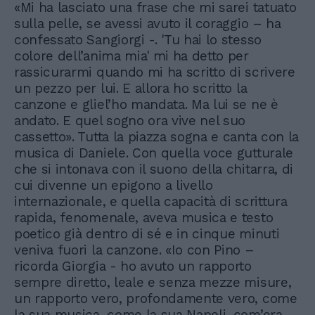
«Mi ha lasciato una frase che mi sarei tatuato
sulla pelle, se avessi avuto il coraggio – ha
confessato Sangiorgi -. 'Tu hai lo stesso
colore dell’anima mia' mi ha detto per
rassicurarmi quando mi ha scritto di scrivere
un pezzo per lui. E allora ho scritto la
canzone e gliel’ho mandata. Ma lui se ne è
andato. E quel sogno ora vive nel suo
cassetto». Tutta la piazza sogna e canta con la
musica di Daniele. Con quella voce gutturale
che si intonava con il suono della chitarra, di
cui divenne un epigono a livello
internazionale, e quella capacità di scrittura
rapida, fenomenale, aveva musica e testo
poetico già dentro di sé e in cinque minuti
veniva fuori la canzone. «Io con Pino –
ricorda Giorgia - ho avuto un rapporto
sempre diretto, leale e senza mezze misure,
un rapporto vero, profondamente vero, come
la sua musica, come la sua Napoli, com’era