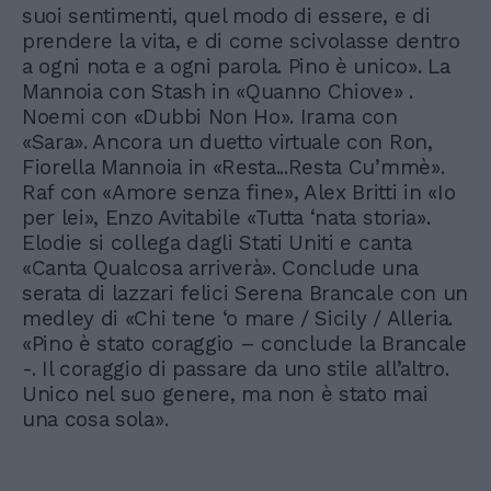
suoi sentimenti, quel modo di essere, e di
prendere la vita, e di come scivolasse dentro
a ogni nota e a ogni parola. Pino è unico». La
Mannoia con Stash in «Quanno Chiove» .
Noemi con «Dubbi Non Ho». Irama con
«Sara». Ancora un duetto virtuale con Ron,
Fiorella Mannoia in «Resta...Resta Cu’mmè».
Raf con «Amore senza fine», Alex Britti in «Io
per lei», Enzo Avitabile «Tutta ‘nata storia».
Elodie si collega dagli Stati Uniti e canta
«Canta Qualcosa arriverà». Conclude una
serata di lazzari felici Serena Brancale con un
medley di «Chi tene ‘o mare / Sicily / Alleria.
«Pino è stato coraggio – conclude la Brancale
-. Il coraggio di passare da uno stile all’altro.
Unico nel suo genere, ma non è stato mai
una cosa sola».