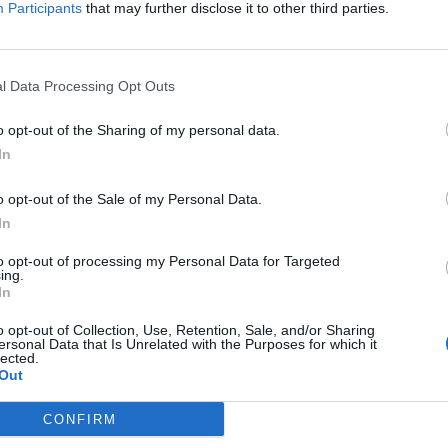
Participants
that may further disclose it to other third parties.
l Data Processing Opt Outs
e ha inevitabilmente provocato shock in
o opt-out of the Sharing of my personal data.
rimis dell’allieva e del suo stesso
In
Infatti, con le lacrime agli occhi, Sienna
asciare lo studio. Non prima di aver
o opt-out of the Sale of my Personal Data.
e parole di Emanuel Lo, che visibilmente
In
'eliminazione della sua allieva, le ha
uanto ci tenevi a restare qui e quanto
to opt-out of processing my Personal Data for Targeted
ing.
. Ti capisco, mi verrebbe da piangere
In
n mi è mai successo di sentirmi così vicino
a. Questo è un percorso bellissimo, ma
o opt-out of Collection, Use, Retention, Sale, and/or Sharing
ersonal Data that Is Unrelated with the Purposes for which it
 duro, come tutte le cose nel mondo
lected.
isogna essere forti, ma sono sicuro che
Out
tuo posto fuori da qui. Spacca tutto,
CONFIRM
 concluso, esprimendo la sua delusione
 suo incoraggiamento per il futuro della