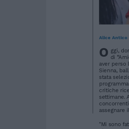
Alice Antico
O
ggi, d
di “Ami
aver perso l
Sienna, ball
stata selezi
programma e
critiche ric
settimane. 
concorrenti
assegnare i
"Mi sono fa