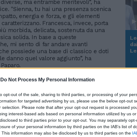
 diverse, ma entrambe meritevoli”, ha
dice. "Sienna, tu hai una presenza scenica
patto, energia e forza, e gli elementi
i caratterizzano. Francesca, invece, porta
iù morbida, delicata, sostenuta da una
sica solida. In base a queste
Le
che, mi sento di far andare avanti
da
Rudy Giuliani a Come States?
Le
che possiede una base di classico e doti
Trump, Meloni e la strategia
 le danno quel valore aggiunto”, ha
americana
 Paparo.
-
Do Not Process My Personal Information
to opt-out of the sale, sharing to third parties, or processing of your per
formation for targeted advertising by us, please use the below opt-out s
r selection. Please note that after your opt-out request is processed y
Amici, ritorno bomba in
eing interest-based ads based on personal information utilized by us or
giuria. La mossa di Maria
disclosed to third parties prior to your opt-out. You may separately opt-
De Filippi che smonta le
losure of your personal information by third parties on the IAB’s list of
voci
. This information may also be disclosed by us to third parties on the
IA