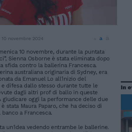
a
a
10 novembre 2024
a
omenica 10 novembre, durante la puntata
ci”, Sienna Osborne è stata eliminata dopo
a sfida contro la ballerina Francesca.
erina australiana originaria di Sydney, era
onata da Emanuel Lo all'inizio del
 difesa dallo stesso durante tutte le
In 
evute dagli altri prof di ballo in queste
A giudicare oggi la performance delle due
 è stata Maura Paparo, che ha deciso di
l banco a Francesca.
tta un'idea vedendo entrambe le ballerine.