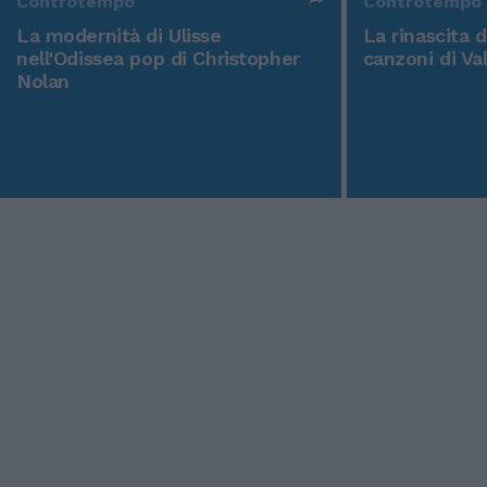
Controtempo
Controtempo
La modernità di Ulisse
La rinascita 
nell'Odissea pop di Christopher
canzoni di Va
Nolan