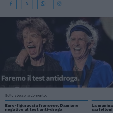
Sullo stesso argomento:
Euro-figuraccia francese, Damiano
La manina 
negativo al test anti-droga
cartellon