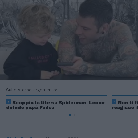
Sullo stesso argomento:
Scoppia la lite su Spiderman: Leone
Non ti 
delude papà Fedez
reagisce i