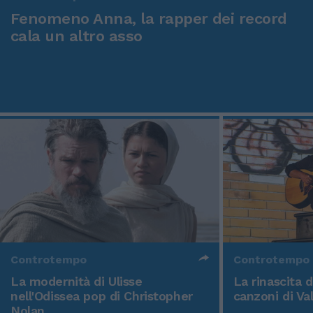
Fenomeno Anna, la rapper dei record
cala un altro asso
Controtempo
Controtempo
La modernità di Ulisse
La rinascita 
nell'Odissea pop di Christopher
canzoni di Va
Nolan