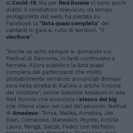
al
Covid-19
. Ma per
Red Ronnie
ci sono pochi
dubbi. Il conduttore televisivo, da tempo
protagonista del web, ha postato su
Facebook la
"lista quasi completa
" dei
cantanti in gara e, rullo di tamburi, "il
vincitore
".
"Anche se evito sempre le domande sul
Festival di Sanremo, in tanti continuano a
farmele. Allora pubblico la lista quasi
completa dei partecipanti che molto
probabilmente verranno annunciati domani
sera nella diretta di RaiUno e anche il nome
del vincitore", scrive Gabriele Ansaloni in arte
Red Ronnie che snocciola l'
elenco dei big
che ritiene siano nel cast del secondo festival
di
Amadeus
: "Arisa, Malika, Annalisa, Joe
Evan, Comacose, Maneskin, Peyote, Achille
Lauro, Renga, Gazzè, Fedez con Michelin,