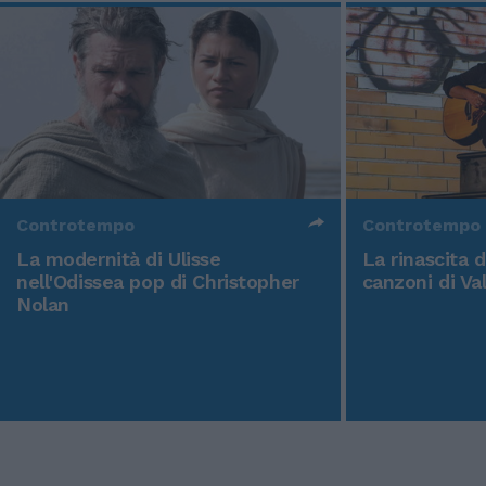
Controtempo
Controtempo
La modernità di Ulisse
La rinascita 
nell'Odissea pop di Christopher
canzoni di Va
Nolan