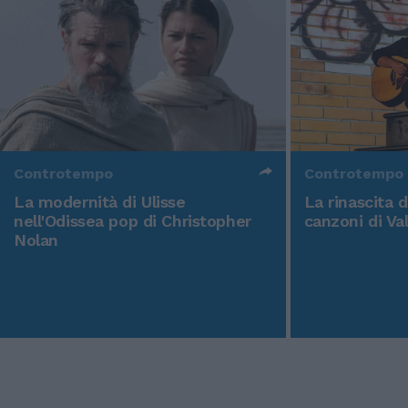
Controtempo
Controtempo
La modernità di Ulisse
La rinascita 
nell'Odissea pop di Christopher
canzoni di Va
Nolan