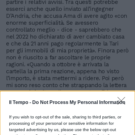
partire i relativi avvisi. Tra questi potrebbe
esserci anche quello inviato all’ingegner
D’Andria, che accusa Ama di avere agito «con
enorme superficialità. Se avessero
controllato meglio - dice - saprebbero che
nel 2022 ho dichiarato di aver cambiato casa
e che da 21 anni pago regolarmente la Tari
per gli immobili di mia proprietà». Finora però
non è riuscito a far ascoltare le proprie
ragioni. «Quando a ottobre è arrivata la
cartella la prima reazione, appena ho visto
l’importo, è stata mettermi a ridere. Poi però
mi sono reso conto che strappando la lettera
non avrei risolto nulla - racconta -. Ed
eccomi qua, costretto a fare ricorso per farla
Il Tempo -
Do Not Process My Personal Information
annullare. Perché oltretutto non ho neanche
la disponibilità per pagare quella cifra».
If you wish to opt-out of the sale, sharing to third parties, or
processing of your personal or sensitive information for
targeted advertising by us, please use the below opt-out