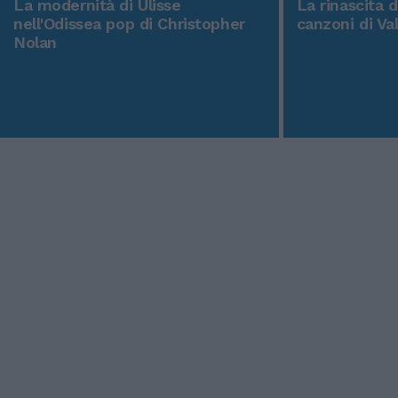
La modernità di Ulisse
La rinascita 
nell'Odissea pop di Christopher
canzoni di Va
Nolan