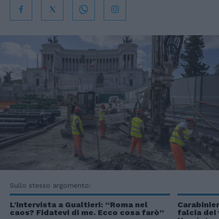
Sullo stesso argomento:
L'intervista a Gualtieri: “Roma nel
Carabinier
caos? Fidatevi di me. Ecco cosa farò”
falcia dei 