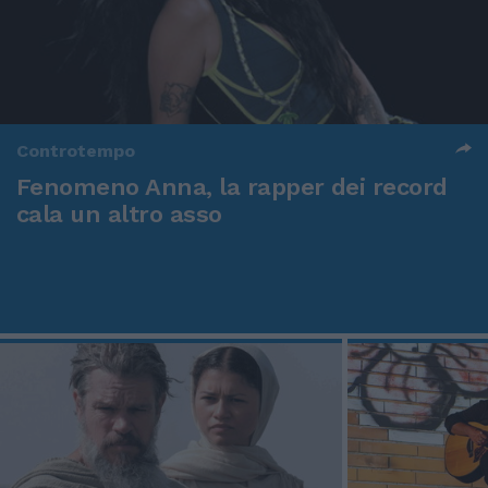
Controtempo
Fenomeno Anna, la rapper dei record
cala un altro asso