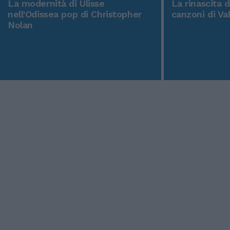
La modernità di Ulisse
La rinascita 
nell'Odissea pop di Christopher
canzoni di Va
Nolan