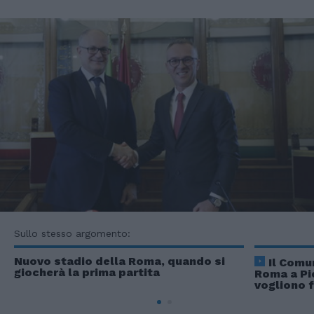
Sullo stesso argomento:
Nuovo stadio della Roma, quando si
Il Comu
giocherà la prima partita
Roma a Pi
vogliono f