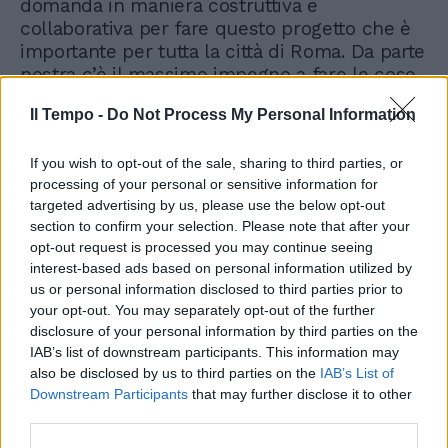
domanda in maniera costruttiva e
collaborativa per fare questo progetto che è
importante per tutta la città di Roma. Da parte
nostra c’è il massimo impegno a fare le cose
al meglio possibile insieme alla vostra
Il Tempo -
Do Not Process My Personal Information
collaborazione».
If you wish to opt-out of the sale, sharing to third parties, or
processing of your personal or sensitive information for
targeted advertising by us, please use the below opt-out
section to confirm your selection. Please note that after your
opt-out request is processed you may continue seeing
Nuovo stadio della Roma,
interest-based ads based on personal information utilized by
arriva l'ok di Gualtieri. Quando
us or personal information disclosed to third parties prior to
verrà inaugurato
your opt-out. You may separately opt-out of the further
disclosure of your personal information by third parties on the
IAB’s list of downstream participants. This information may
also be disclosed by us to third parties on the
IAB’s List of
Downstream Participants
that may further disclose it to other
third parties.