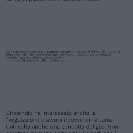
Da
#Roma
notizie tremende. È appena crollato un pezzo del Ponte dell’ Industria.
Ringrazio i Vigili del Fuoco
@emergenzavvf
già arrivati sul posto e operativi
#pontediferro
pic.twitter.com/iJCghSYwiV
— Carlo Sibilia (@carlosibilia)
October 2, 2021
L’incendio ha interessato anche la
"vegetazione e alcuni ricoveri di fortuna.
Coinvolta anche una condotta del gas. Non