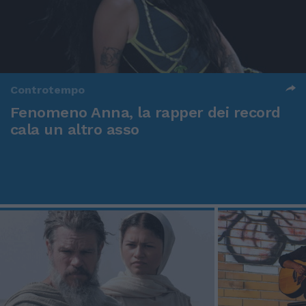
Controtempo
Fenomeno Anna, la rapper dei record
cala un altro asso