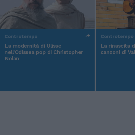
Controtempo
Controtempo
La modernità di Ulisse
La rinascita 
nell'Odissea pop di Christopher
canzoni di Va
Nolan