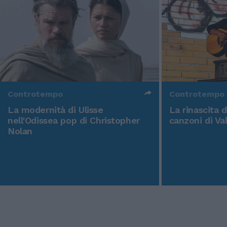
Controtempo
Controtempo
La modernità di Ulisse
La rinascita 
nell'Odissea pop di Christopher
canzoni di Va
Nolan