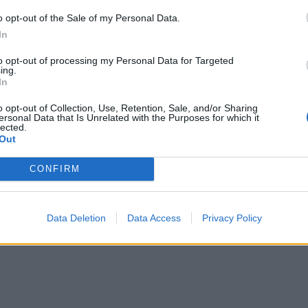
venzione crimini di Roma che hanno
 tante famiglie in difficoltà. Da questa
o opt-out of the Sale of my Personal Data.
e le difficoltà, l'area verrà presidiata
In
ostazioni fisse della polizia di stato.
to opt-out of processing my Personal Data for Targeted
ing.
In
o opt-out of Collection, Use, Retention, Sale, and/or Sharing
ersonal Data that Is Unrelated with the Purposes for which it
lected.
Out
CONFIRM
Data Deletion
Data Access
Privacy Policy