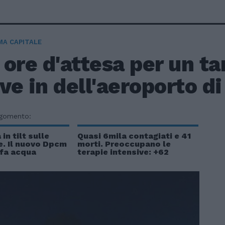
A CAPITALE
ore d'attesa per un t
ive in dell'aeroporto d
rgomento:
 in tilt sulle
Quasi 6mila contagiati e 41
e. Il nuovo Dpcm
morti. Preoccupano le
 fa acqua
terapie intensive: +62