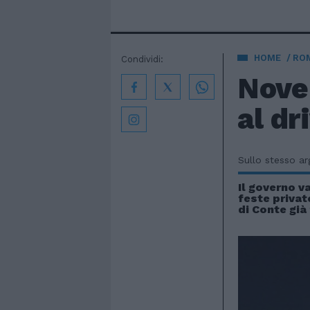
HOME
ROM
Condividi:
Nove 
al dr
Sullo stesso a
Il governo va
feste privat
di Conte già