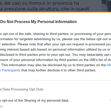
o dei casi su Roma e in provincia ha
a pressione sulla struttura, che in questi
i si è trasformata in un'immensa distesa di
attesa dei test. Un problema che non può
-
Do Not Process My Personal Information
e addebitato agli operatori, che da mesi
Le
nza sosta per garantire un servizio
to opt-out of the sale, sharing to third parties, or processing of your per
da
per l'intero paese ma che va, a quanto
formation for targeted advertising by us, please use the below opt-out s
Rudy Giuliani a Come States?
Le
iato.
r selection. Please note that after your opt-out request is processed y
Trump, Meloni e la strategia
eing interest-based ads based on personal information utilized by us or
americana
lamentele dovute alle lunghe attese, su
disclosed to third parties prior to your opt-out. You may separately opt-
losure of your personal information by third parties on the IAB’s list of
azioni, nella notte, due erano funzionanti,
. This information may also be disclosed by us to third parties on the
IA
test rapido e quello molecolare, con
Participants
that may further disclose it to other third parties.
e hanno aspettato addirittura 9 ore, con
nori chiusi in macchina. In molti, non
ti a trovare neanche qualche snack da
iedendo aiuto al personale in servizio. Sul
l Data Processing Opt Outs
rantire l'ordine pubblico, è intervenuta
della polizia di stato appartenente al
o opt-out of the Sharing of my personal data.
to di Fiumicino e due pattuglie del
In