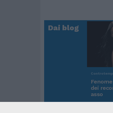
Dai blog
Controtem
Fenomen
dei reco
asso