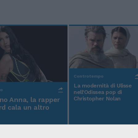
Controtempo
La modernità di Ulisse
po
nell'Odissea pop di
Christopher Nolan
o Anna, la rapper
rd cala un altro