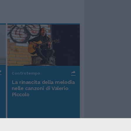
Controtempo
La rinascita della melodia
nelle canzoni di Valerio
Piccolo