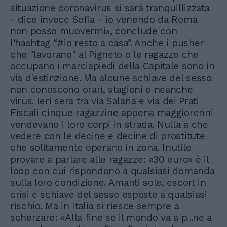
situazione coronavirus si sarà tranquillizzata
- dice invece Sofia - io venendo da Roma
non posso muovermi», conclude con
l'hashtag “#io resto a casa”. Anche i pusher
che "lavorano" al Pigneto o le ragazze che
occupano i marciapiedi della Capitale sono in
via d'estinzione. Ma alcune schiave del sesso
non conoscono orari, stagioni e neanche
virus. Ieri sera tra via Salaria e via dei Prati
Fiscali cinque ragazzine appena maggiorenni
vendevano i loro corpi in strada. Nulla a che
vedere con le decine e decine di prostitute
che solitamente operano in zona. Inutile
provare a parlare alle ragazze: «30 euro» è il
loop con cui rispondono a qualsiasi domanda
sulla loro condizione. Amanti sole, escort in
crisi e schiave del sesso esposte a qualsiasi
rischio. Ma in Italia si riesce sempre a
scherzare: «Alla fine se il mondo va a p...ne a