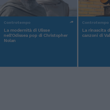
Controtempo
Controtempo
La modernità di Ulisse
La rinascita 
nell'Odissea pop di Christopher
canzoni di Va
Nolan