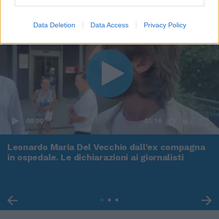
Data Deletion
Data Access
Privacy Policy
00:00
01:16
Leonardo Maria Del Vecchio dall'ex compagna
in ospedale. Le dichiarazioni ai giornalisti