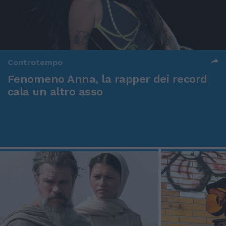
Controtempo
Fenomeno Anna, la rapper dei record
cala un altro asso