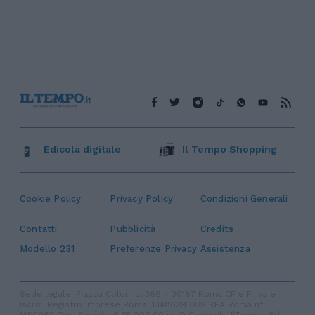
Edicola digitale
Il Tempo Shopping
Cookie Policy
Privacy Policy
Condizioni Generali
Contatti
Pubblicità
Credits
Modello 231
Preferenze Privacy
Assistenza
Sede legale: Piazza Colonna, 366 - 00187 Roma CF e P. Iva e
Iscriz. Registro Imprese Roma: 13486391009 REA Roma n°
1450962 Cap. Sociale € 25.000,00 i.v. © Copyright IlTempo. Srl -