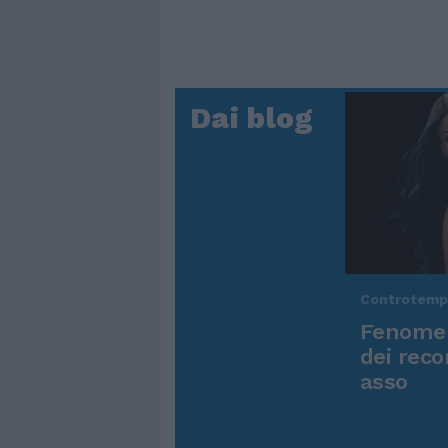
Dai blog
Controtem
Fenomen
dei reco
asso