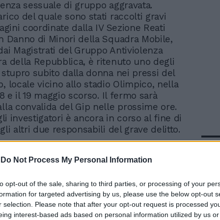
olenza sessuale di gruppo aggravata.
rico del quale sono stati raccolti gravi
dagini coordinate dalla IV Sezione Reati
in Danno di Minori della Squadra Mobile,
dai Magistrati del Gruppo Antiviolenza
ra della Repubblica, è ritenuto uno degli
o stupro subito dalla donna nei pressi del
, locale vicino allo stadio Olimpico, nella
 18 e il 19 maggio scorso. Il fermo sarà
alla convalida del Gip nelle prossime ore.
egli investigatori è ancora in corso al fine di
gli altri due responsabili del grave delitto.
In 
-
Do Not Process My Personal Information
to opt-out of the sale, sharing to third parties, or processing of your per
formation for targeted advertising by us, please use the below opt-out s
r selection. Please note that after your opt-out request is processed y
eing interest-based ads based on personal information utilized by us or