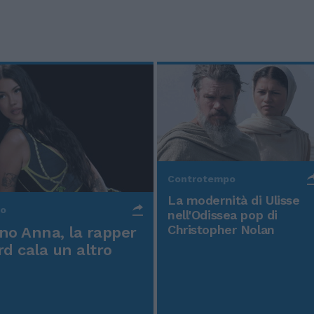
Controtempo
La modernità di Ulisse
po
nell'Odissea pop di
Christopher Nolan
o Anna, la rapper
rd cala un altro