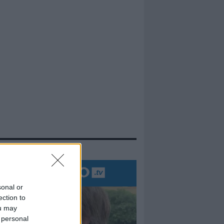
evidenza
sonal or
ection to
ou may
 personal