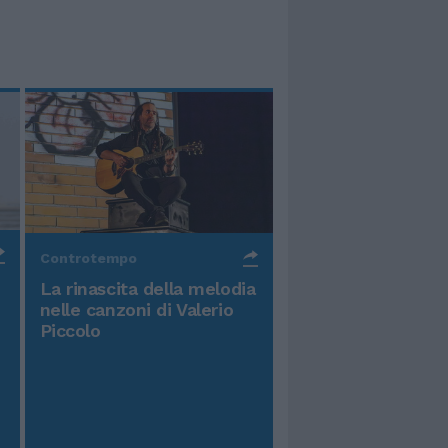
Controtempo
La rinascita della melodia
nelle canzoni di Valerio
Piccolo