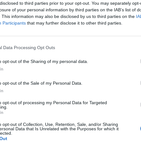
disclosed to third parties prior to your opt-out. You may separately opt-
losure of your personal information by third parties on the IAB’s list of
. This information may also be disclosed by us to third parties on the
IA
Participants
that may further disclose it to other third parties.
Le
da
l Data Processing Opt Outs
Rudy Giuliani a Come States?
Le
Trump, Meloni e la strategia
o opt-out of the Sharing of my personal data.
americana
In
o opt-out of the Sale of my Personal Data.
In
to opt-out of processing my Personal Data for Targeted
ing.
In
o opt-out of Collection, Use, Retention, Sale, and/or Sharing
ersonal Data that Is Unrelated with the Purposes for which it
lected.
Out