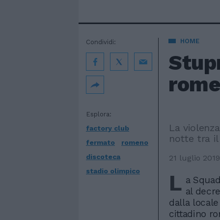
HOME
Condividi:
Stupr
romen
Esplora:
La violenza
factory club
notte tra il
fermato
romeno
discoteca
21 luglio 2019
stadio olimpico
L
a Squad
al decre
dalla local
cittadino r