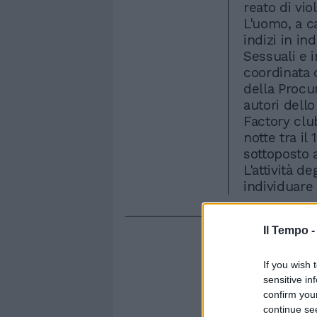
reato di vi
L'uomo, a ca
indizi in in
Sessuali e 
coordinata 
della Procu
autori dell
Factory club
notte tra il
sottoposto 
L'attività d
individuare 
Il Tempo 
If you wish 
sensitive in
confirm you
continue se