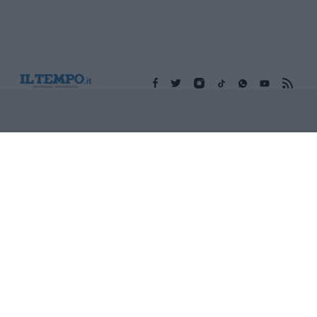
Edicola digitale
Il Tempo Shopping
Cookie Policy
Privacy Policy
Condizioni Generali
Contatti
Pubblicità
Credits
Modello 231
Preferenze Privacy
Assistenza
Sede legale: Piazza Colonna, 366 - 00187 Roma CF e P. Iva e
Iscriz. Registro Imprese Roma: 13486391009 REA Roma n°
1450962 Cap. Sociale € 25.000,00 i.v. © Copyright IlTempo. Srl -
ISSN (sito web): 1721-4084