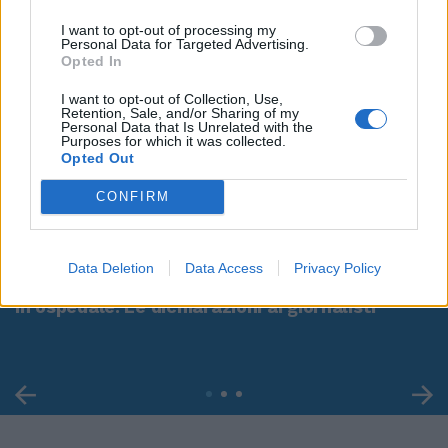
I want to opt-out of processing my
Personal Data for Targeted Advertising.
Opted In
I want to opt-out of Collection, Use,
Retention, Sale, and/or Sharing of my
Personal Data that Is Unrelated with the
Purposes for which it was collected.
Opted Out
CONFIRM
00:00
01:16
Data Deletion
Data Access
Privacy Policy
Leonardo Maria Del Vecchio dall'ex compagna
in ospedale. Le dichiarazioni ai giornalisti