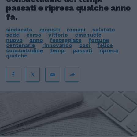
passati e ripresa qualche anno
fa.
sindacato
cronisti
romani
salutato
sede
corso
vittorio
emanuele
nuovo
anno
festeggiato
fortune
centenarie
rinnovando
cosi
felice
consuetudine
tempi
passati
ripresa
qualche