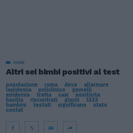
HOME
Altri sei bimbi positivi al test
popolazione
roma
deve
allarmare
lepidemia
policlinico
gemelli
epidemia
tratta
casi
positivita
bacillo
riscontrati
giorni
1333
bambini
testati
significano
stato
contat