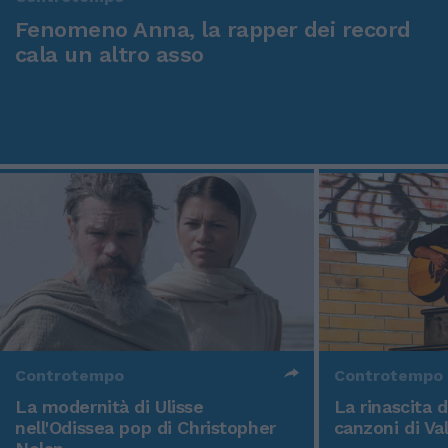
Fenomeno Anna, la rapper dei record
cala un altro asso
Controtempo
Controtempo
La modernità di Ulisse
La rinascita 
nell'Odissea pop di Christopher
canzoni di Va