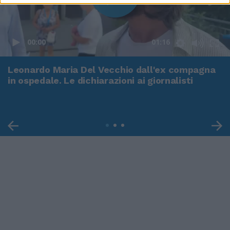
00:00
01:16
Leonardo Maria Del Vecchio dall'ex compagna
in ospedale. Le dichiarazioni ai giornalisti