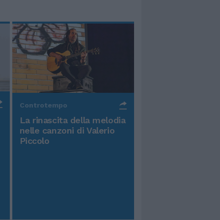
Controtempo
La rinascita della melodia
nelle canzoni di Valerio
Piccolo