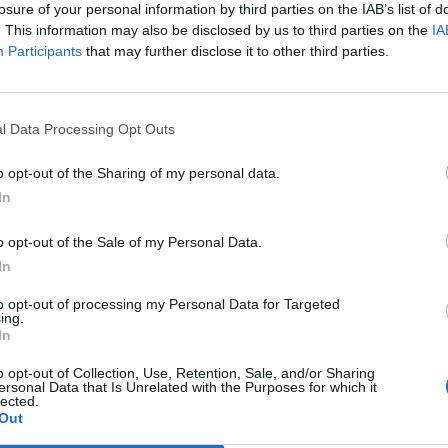
trimonio di tutti i cittadini. Gli sforzi fatti
losure of your personal information by third parties on the IAB’s list of
tati a riportare l'opposizione sulla strada
. This information may also be disclosed by us to third parties on the
IA
evolezza. Il centrosinistra mostra il suo
Participants
that may further disclose it to other third parties.
ttista. Noi continueremo comunque nella
Le
 dialogo». Guidi parla di «delibere
da
 indifferibili», mentre Cantiani sostiene
Rudy Giuliani a Come States?
Le
l Data Processing Opt Outs
Trump, Meloni e la strategia
o del Comune «è l'unica strada per il
americana
l'azienda».
o opt-out of the Sharing of my personal data.
In
o opt-out of the Sale of my Personal Data.
In
to opt-out of processing my Personal Data for Targeted
ing.
In
o opt-out of Collection, Use, Retention, Sale, and/or Sharing
ersonal Data that Is Unrelated with the Purposes for which it
lected.
Out