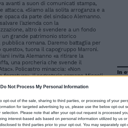
 va avanti a suon di comunicati stampa,
e attacca. «Siamo alla solita arroganza e a
e opaca da parte del sindaco Alemanno.
salvare l'azienda con la
izzazione, altro è svendere a un fondo
 un grande patrimonio storico
a pubblica romana. Daremo battaglia per
to questo», tuona il capogruppo Marroni.
ani invita Alemanno «a ritirare la
uffa, una porcheria che svende il
Atac». Policastro minaccia: «Non
In 
 forzature». Il segretario romano Miccoli
uffa ai cittadini», Panecaldo denuncia una
-
Do Not Process My Personal Information
ria «svendopoli». Mentre il capogruppo
 esorta Aurigemma «a dissociarsi da un
to opt-out of the sale, sharing to third parties, or processing of your per
to suicida» e a convincere il sindaco «a
formation for targeted advertising by us, please use the below opt-out s
 delibera 35» annunciando battaglia a suon
r selection. Please note that after your opt-out request is processed y
nti e ordini del giorno. Pronta la replica
eing interest-based ads based on personal information utilized by us or
sore Aurigemma: «AVogliamo salvaguardare
disclosed to third parties prior to your opt-out. You may separately opt-