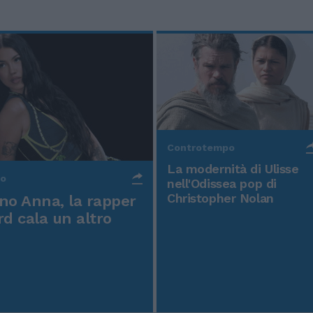
Controtempo
La modernità di Ulisse
po
nell'Odissea pop di
Christopher Nolan
o Anna, la rapper
rd cala un altro