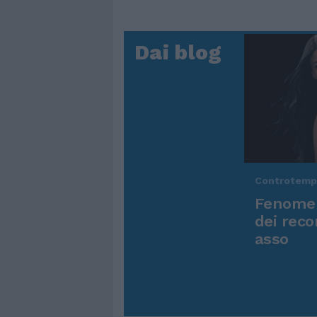
Dai blog
Controtem
Fenomen
dei reco
asso