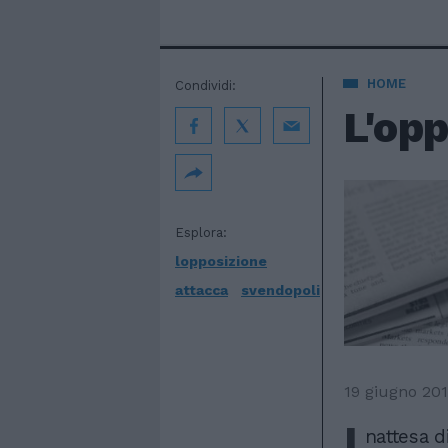
HOME
Condividi:
L'opp
Esplora:
lopposizione
attacca
svendopoli
19 giugno 201
I
nattesa di