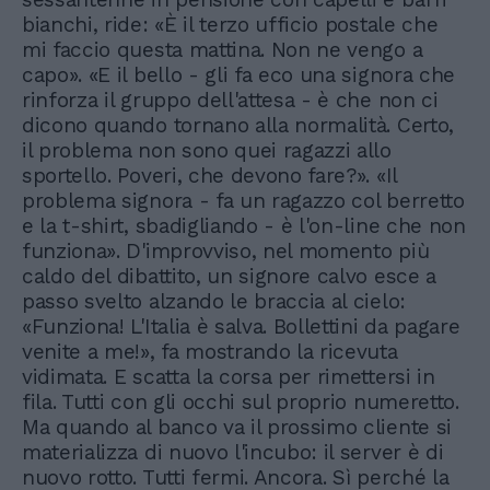
bianchi, ride: «È il terzo ufficio postale che
mi faccio questa mattina. Non ne vengo a
capo». «E il bello - gli fa eco una signora che
rinforza il gruppo dell'attesa - è che non ci
dicono quando tornano alla normalità. Certo,
il problema non sono quei ragazzi allo
sportello. Poveri, che devono fare?». «Il
problema signora - fa un ragazzo col berretto
e la t-shirt, sbadigliando - è l'on-line che non
funziona». D'improvviso, nel momento più
caldo del dibattito, un signore calvo esce a
passo svelto alzando le braccia al cielo:
«Funziona! L'Italia è salva. Bollettini da pagare
venite a me!», fa mostrando la ricevuta
vidimata. E scatta la corsa per rimettersi in
fila. Tutti con gli occhi sul proprio numeretto.
Ma quando al banco va il prossimo cliente si
materializza di nuovo l'incubo: il server è di
nuovo rotto. Tutti fermi. Ancora. Sì perché la