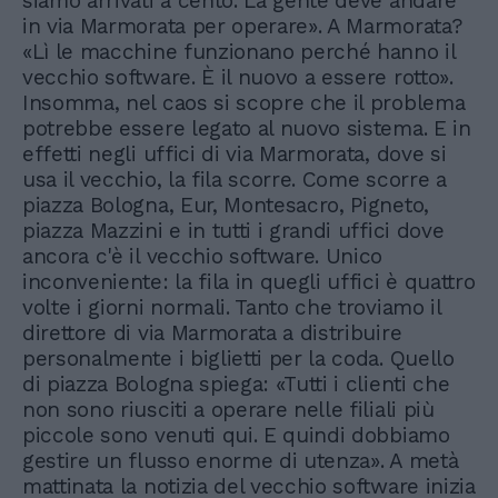
siamo arrivati a cento. La gente deve andare
in via Marmorata per operare». A Marmorata?
«Lì le macchine funzionano perché hanno il
vecchio software. È il nuovo a essere rotto».
Insomma, nel caos si scopre che il problema
potrebbe essere legato al nuovo sistema. E in
effetti negli uffici di via Marmorata, dove si
usa il vecchio, la fila scorre. Come scorre a
piazza Bologna, Eur, Montesacro, Pigneto,
piazza Mazzini e in tutti i grandi uffici dove
ancora c'è il vecchio software. Unico
inconveniente: la fila in quegli uffici è quattro
volte i giorni normali. Tanto che troviamo il
direttore di via Marmorata a distribuire
personalmente i biglietti per la coda. Quello
di piazza Bologna spiega: «Tutti i clienti che
non sono riusciti a operare nelle filiali più
piccole sono venuti qui. E quindi dobbiamo
gestire un flusso enorme di utenza». A metà
mattinata la notizia del vecchio software inizia