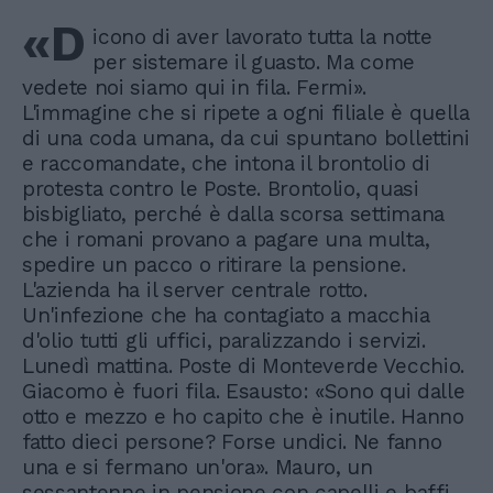
«D
icono di aver lavorato tutta la notte
per sistemare il guasto. Ma come
vedete noi siamo qui in fila. Fermi».
L'immagine che si ripete a ogni filiale è quella
di una coda umana, da cui spuntano bollettini
e raccomandate, che intona il brontolio di
protesta contro le Poste. Brontolio, quasi
bisbigliato, perché è dalla scorsa settimana
che i romani provano a pagare una multa,
spedire un pacco o ritirare la pensione.
L'azienda ha il server centrale rotto.
Un'infezione che ha contagiato a macchia
d'olio tutti gli uffici, paralizzando i servizi.
Lunedì mattina. Poste di Monteverde Vecchio.
Giacomo è fuori fila. Esausto: «Sono qui dalle
otto e mezzo e ho capito che è inutile. Hanno
fatto dieci persone? Forse undici. Ne fanno
una e si fermano un'ora». Mauro, un
sessantenne in pensione con capelli e baffi