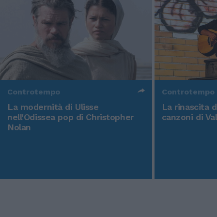
Controtempo
Controtempo
La modernità di Ulisse
La rinascita 
nell'Odissea pop di Christopher
canzoni di Va
Nolan