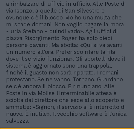
a rimbalzare di ufficio in ufficio. Alle Poste di
via Isonzo, a quelle di San Silvestro e
ovunque c'è il blocco. «Io ho una multa che
mi scade domani. Non voglio pagare la mora
- urla Stefano - quindi vado». Agli uffici di
piazza Risorgimento Roger ha solo dieci
persone davanti. Ma sbotta: «Qui si va avanti
un numero all'ora. Preferisco rifare la fila
dove il servizio funziona». Gli sportelli dove il
sistema è aggiornato sono una trappola,
finché il guasto non sarà riparato. I romani
protestano. Se ne vanno. Tornano. Guardano
se c'è ancora il blocco. E rinunciano. Alle
Poste in via Molise l'interminabile attesa è
sciolta dal direttore che esce allo scoperto e
ammette: «Signori, il servizio si è interrotto di
nuovo. È inutile». Il vecchio software è l'unica
salvezza.