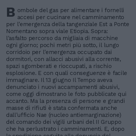
B
ombole del gas per alimentare i fornelli
accesi per cucinare nel camminamento
per l'emergenza della tangenziale Est a Ponte
Nomentano sopra viale Etiopia. Sopra:
l'asfalto percorso da migliaia di macchine
ogni giorno; pochi metri più sotto, il lungo
corridoio per l'emergenza occupato dai
dormitori, con allacci abusivi alla corrente,
spazi sgomberati e rioccupati, a rischio
esplosione. E con quali conseguenze è facile
immaginare. Il 13 giugno Il Tempo aveva
denunciato i nuovi accampamenti abusivi,
come oggi dimostrano le foto pubblicate qui
accanto. Ma la presenza di persone e grandi
masse di rifiuti è stata confermata anche
dall'ufficio Nae (nucleo antiemarginazione)
del comando dei vigili urbani del II Gruppo
che ha perlustrato i camminamenti. E, dopo
la spedizione seguita alla denuncia del