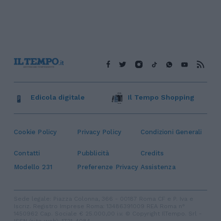
Edicola digitale
Il Tempo Shopping
Cookie Policy
Privacy Policy
Condizioni Generali
Contatti
Pubblicità
Credits
Modello 231
Preferenze Privacy
Assistenza
Sede legale: Piazza Colonna, 366 - 00187 Roma CF e P. Iva e
Iscriz. Registro Imprese Roma: 13486391009 REA Roma n°
1450962 Cap. Sociale € 25.000,00 i.v. © Copyright IlTempo. Srl -
ISSN (sito web): 1721-4084