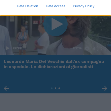
Data Deletion
Data Access
Privacy Policy
00:00
01:16
Leonardo Maria Del Vecchio dall'ex compagna
in ospedale. Le dichiarazioni ai giornalisti