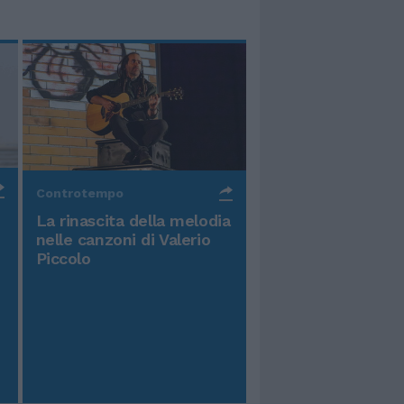
Controtempo
La rinascita della melodia
nelle canzoni di Valerio
Piccolo