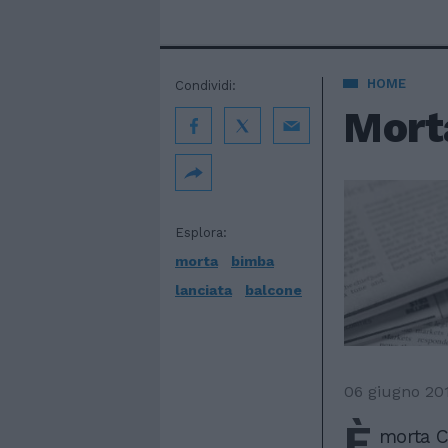
HOME
Condividi:
Morta
Esplora:
morta
bimba
lanciata
balcone
06 giugno 20
È
morta C