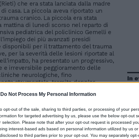
(Rieti) che era stata lanciata dalla madre
 di casa. La piccola aveva riportato un
trauma cranico. La piccola era stata
a mattina di lunedì scorso nel reparto di
nsiva pediatrica del policlinico Gemelli e
l'impiego dei più avanzati presidi
 disponibili per il trattamento del trauma
e, per la severità delle lesioni riportate al
l'impatto, ha presentato un progressivo,
le e irreversibile peggioramento delle
cliniche neurologiche, fino
In 
mento strumentale, tramite doppler
o ed Eeg, di una condizione di
-
Do Not Process My Personal Information
nto cerebrale» (assenza di flusso
on assenza di attività elettrica cerebrale.
to opt-out of the sale, sharing to third parties, or processing of your per
to l'altra mattina era iniziata
formation for targeted advertising by us, please use the below opt-out s
ne per la durata di 6 ore da parte della
r selection. Please note that after your opt-out request is processed y
 medica multidisciplinare del Gemelli
eing interest-based ads based on personal information utilized by us or
 da un medico legale, un rianimatore e un
disclosed to third parties prior to your opt-out. You may separately opt-