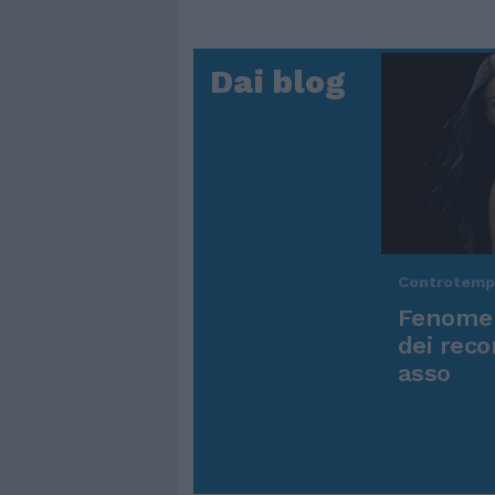
Dai blog
Controtem
Fenomen
dei reco
asso