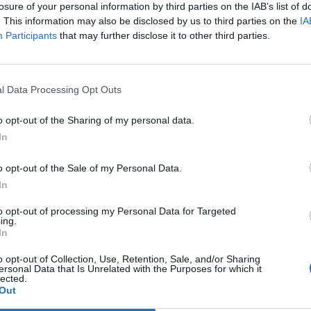
 incaricata di accertare la morte con
losure of your personal information by third parties on the IAB’s list of
urologico della piccola paziente. E dopo
. This information may also be disclosed by us to third parties on the
IA
zione è stata accertata la sua morte. Il
Participants
that may further disclose it to other third parties.
 bimba ha dato il consenso al prelievo
Le
. Il giorno della tragedia la madre -
da
mura, 32 anni - era stata arrestata. «Sì
Rudy Giuliani a Come States?
Le
l Data Processing Opt Outs
Trump, Meloni e la strategia
io - asveva amamesso agli investigatori -
americana
er quale motivo l'ho fatto. Solo ora mi sto
o opt-out of the Sharing of my personal data.
nto». Dopo la nascita della piccola alla
In
casalinga, era stata diagnostica una
pressiva post-partum ed era in cura da
o opt-out of the Sale of my Personal Data.
go che le aveva prescritto una terapia
In
ca. Ma in realtà, hanno spiegato il marito e
on aveva mai dato segni che potessero far
to opt-out of processing my Personal Data for Targeted
ing.
 tragedia. Daniela si teneva tutto dentro. Il
In
 choc ha convinto gli inquirenti a disporre
nel reparto di psichiatria dell'ospedale
o opt-out of Collection, Use, Retention, Sale, and/or Sharing
ersonal Data that Is Unrelated with the Purposes for which it
ni, nella sezione riservata ai detenuti di
lected.
Out