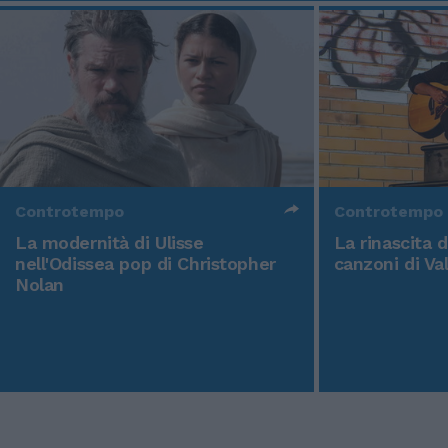
Controtempo
Controtempo
La modernità di Ulisse
La rinascita 
nell'Odissea pop di Christopher
canzoni di Va
Nolan