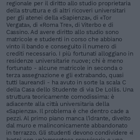
regionale per il diritto allo studio proprietaria
della struttura e di altri ricoveri universitari
per gli atenei della «Sapienza», di «Tor
Vergata», di «Roma Tre», di Viterbo e di
Cassino. Ad avere diritto allo studio sono
matricole e studenti in corso che abbiano
vinto il bando e conseguito il numero di
crediti necessario. I più fortunati alloggiano in
residenze universitarie nuove; chi è meno
fortunato - alcune matricole in seconda o
terza assegnazione e gli extrabando, quasi
tutti laureandi - ha avuto in sorte la scala C
della Casa dello Studente di via De Lollis. Una
struttura teoricamente comodissima: è
adiacente alla città universitaria della
«Sapienza». Il problema è che dentro cade a
pezzi. Al primo piano manca l'idrante, divelto
dal muro e malinconicamente abbandonato
in terrazzo. Gli studenti devono condividere «i
bagni con un'emeroteca provvisoria e una