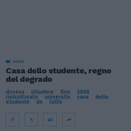
HOME
Casa dello studente, regno
del degrado
doveva
chiudere
fine
2008
ristrutturata
universita
casa
dello
studente
de
lollis