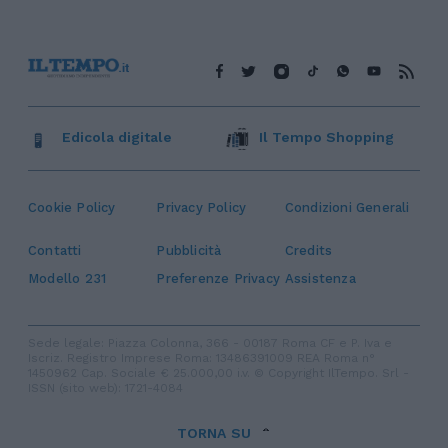
Edicola digitale
Il Tempo Shopping
Cookie Policy
Privacy Policy
Condizioni Generali
Contatti
Pubblicità
Credits
Modello 231
Preferenze Privacy
Assistenza
Sede legale: Piazza Colonna, 366 - 00187 Roma CF e P. Iva e
Iscriz. Registro Imprese Roma: 13486391009 REA Roma n°
1450962 Cap. Sociale € 25.000,00 i.v. © Copyright IlTempo. Srl -
ISSN (sito web): 1721-4084
TORNA SU