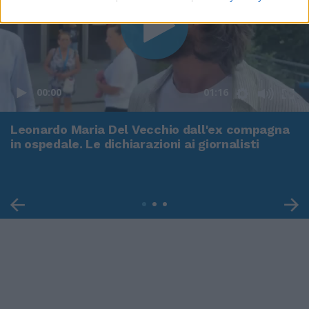
00:00
01:16
Leonardo Maria Del Vecchio dall'ex compagna
in ospedale. Le dichiarazioni ai giornalisti